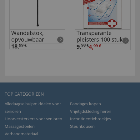
Wandelstok,
Transparante
opvouwbaar
pleisters 100 stuks
18,
99 €
98 €
9
,
4,
99 €
TOP CATEGORIEËN
Alledaagse hulpmiddelen voor
Bandages kopen
senioren
Vrijetijdskleding heren
Hoorversterkers voor senioren
Incontinentiebroekjes
Massagestoelen
Steunkousen
Verbandmateriaal