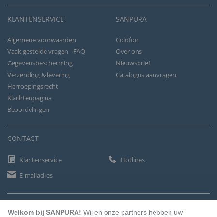
KLANTENSERVICE
SANPURA
Algemene voorwaarden
Colofon
Vaak gestelde vragen - FAQ
Over ons
Gegevensbescherming
Nieuwsbrief
Verzending & levering
Catalogus aanvragen
Herroepingsrecht
Klachtenpagina
Beoordelingen
CONTACT
Klantenservice
Hotlines
E-mailadres
BETAALMETHODEN
Welkom bij SANPURA!
Wij en onze partners hebben uw