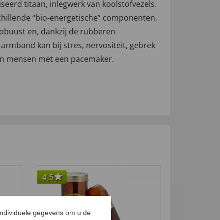
erd titaan, inlegwerk van koolstofvezels.
schillende “bio-energetische” componenten,
 robuust en, dankzij de rubberen
armband kan bij stres, nervositeit, gebrek
n en mensen met een pacemaker.
4,5
-20
%
individuele gegevens om u de