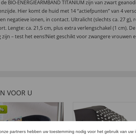
n de BIO-ENERGIEARMBAND TITANIUM zijn van zwart geanodise
enzijde. Hier komt de huid met 14 “actiefpunten” van 4 ver
negatieve ionen, in contact. Ultralicht (slechts ca. 27 g),
Lengte: ca. 21,5 cm, plus extra verlengschakel (1 cm). De 
g zijn – test het eens!Niet geschikt voor zwangere vrouwe
EN VOOR U
%
 onze partners hebben uw toestemming nodig voor het gebruik van uw 