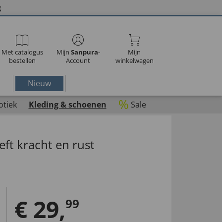
g
Met catalogus
Mijn
Sanpura
-
Mijn
bestellen
Account
winkelwagen
Nieuw
%
otiek
Kleding & schoenen
Sale
ft kracht en rust
€
29
,
99