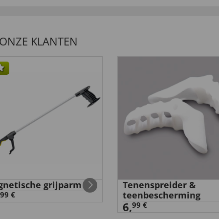
 ONZE KLANTEN
netische grijparm
Tenenspreider &
teenbescherming
99 €
6,
99 €