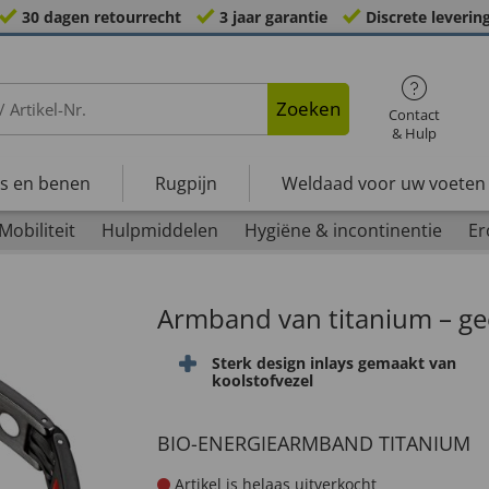
30 dagen retourrecht
3 jaar garantie
Discrete leverin
Zoeken
Contact
& Hulp
s en benen
Rugpijn
Weldaad voor uw voeten
Mobiliteit
Hulpmiddelen
Hygiëne & incontinentie
Er
Armband van titanium – gee
Sterk design inlays gemaakt van
koolstofvezel
BIO-ENERGIEARMBAND TITANIUM
Artikel is helaas uitverkocht