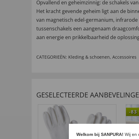
Opvallend en geheimzinnig: de schakels va
Het kracht gevende geheim ligt aan de binn
van magnetisch edel-germanium, infrarode en 
tussenschakels een aangenaam draagcomfort. 
aan energie en prikkelbaarheid de oplossin
CATEGORIEËN:
Kleding & schoenen
,
Accessoires
GESELECTEERDE AANBEVELING
-83
Welkom bij SANPURA!
Wij en