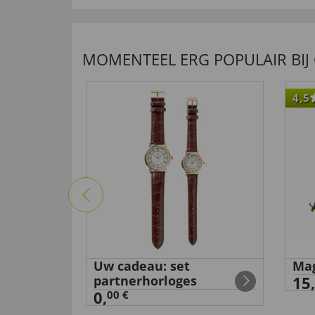
MOMENTEEL ERG POPULAIR BIJ
4,5
pak
Uw cadeau: set
Mag
partnerhorloges
15,
0,
00 €