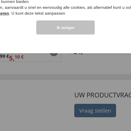
e kunnen bieden.
ken, aanvaardt u snel en eenvoudig alle cookies, als alternatief kunt u o
teren
. U kunt deze tekst aanpassen
Ik weiger
en riem met geheim
Regenschirm,Doppeld
je
24,
99 €
99 €
5,
10 €
UW PRODUCTVRA
Vraag stellen