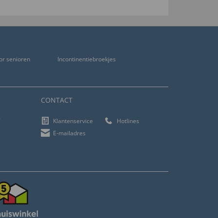
or senioren
Incontinentiebroekjes
CONTACT
f
Klantenservice
Hotlines
E-mailadres