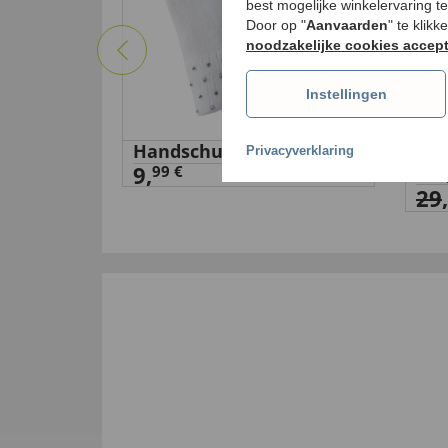
best mogelijke winkelervaring t
Door op "
Aanvaarden
" te klik
noodzakelijke cookies accep
Instellingen
ic Tower”
Handschuhe,Strick,Strass,schwa
Ler
Privacyverklaring
9,
vak
99 €
29
,