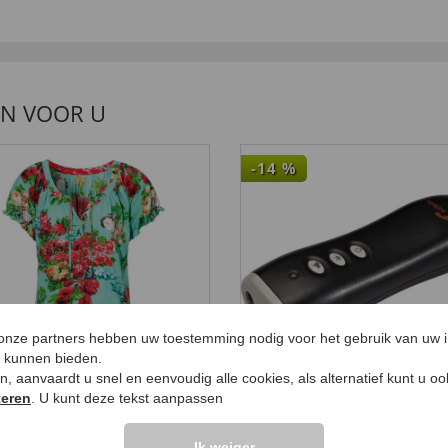
EN VOOR U
-14
%
 onze partners hebben uw toestemming nodig voor het gebruik van uw 
e kunnen bieden.
ken, aanvaardt u snel en eenvoudig alle cookies, als alternatief kunt u o
teren
. U kunt deze tekst aanpassen
Ultrasonic-hond-en-
rt,bedruckt,Raffung,50/52
muggen-afweer
Ik weiger