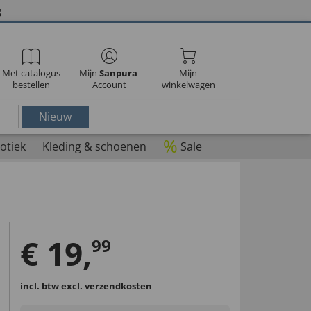
g
Met catalogus
Mijn
Sanpura
-
Mijn
bestellen
Account
winkelwagen
Nieuw
%
otiek
Kleding & schoenen
Sale
€
19
,
99
incl. btw
excl. verzendkosten