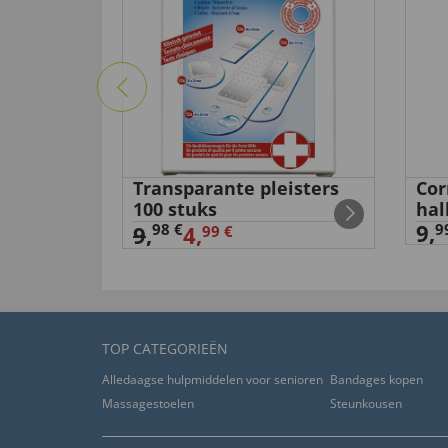
 met
Transparante pleisters
Cor
 functie
100 stuks
hal
9,
98 €
9
9
,
4,
99 €
TOP CATEGORIEËN
Alledaagse hulpmiddelen voor senioren
Bandages kopen
Massagestoelen
Steunkousen