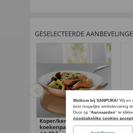
GESELECTEERDE AANBEVELING
Welkom bij SANPURA!
Wij en
best mogelijke winkelervaring t
Door op "
Aanvaarden
" te klik
noodzakelijke cookies accep
r bandjes
Koper/keramiek
T-
koekenpan
Shi
Instellingen