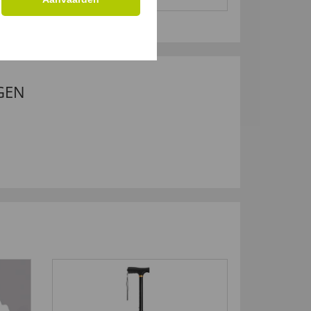
34,
19,
99 €
99 €
GEN
4,5