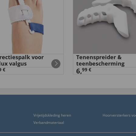
rectiespalk voor
Tenenspreider &
lux valgus
teenbescherming
6,
9 €
99 €
Vrijetijdskleding heren
Hoorversterkers vo
Verbandmateriaal