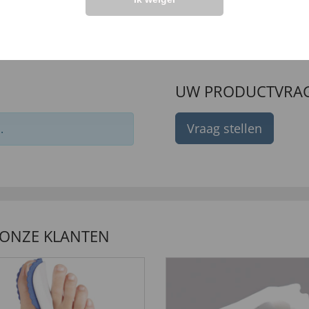
99 €
99 €
34
,
29,
99 €
UW PRODUCTVRA
Vraag stellen
.
 ONZE KLANTEN