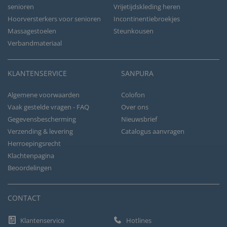
senioren
Vrijetijdskleding heren
Hoorversterkers voor senioren
Incontinentiebroekjes
Massagestoelen
Steunkousen
Verbandmateriaal
KLANTENSERVICE
SANPURA
Algemene voorwaarden
Colofon
Vaak gestelde vragen - FAQ
Over ons
Gegevensbescherming
Nieuwsbrief
Verzending & levering
Catalogus aanvragen
Herroepingsrecht
Klachtenpagina
Beoordelingen
CONTACT
Klantenservice
Hotlines