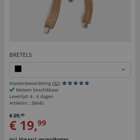
BRETELS
Klantenbeoordeling (
32
):
Meteen beschikbaar
Levertijd:
4 - 6 dagen
Artikelnr.:
38645
€
29
,
99
€
19
,
99
incl. btw
excl. verzendkosten