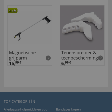
4,5
Magnetische
Tenenspreider &
grijparm
teenbescherming
15,
99 €
6,
99 €
TOP CATEGORIEËN
Alledaagse hulpmiddelen voor
Bandages kopen