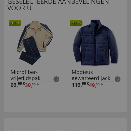
GESELECTEERDE AANBEVELINGEN
VOOR U
-43
%
-58
%
Microfiber-
Modieus
vrijetijdspak
gewatteerd jack
99 €
99 €
69
,
119
,
39,
99 €
49,
99 €