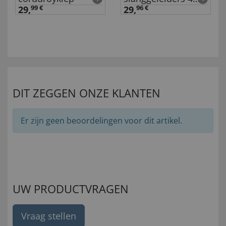
stuks
29,
99 €
29,
96 €
DIT ZEGGEN ONZE KLANTEN
Er zijn geen beoordelingen voor dit artikel.
UW PRODUCTVRAGEN
Vraag stellen