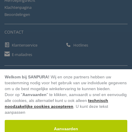
Herroepingsrecht
Klachtenpagina
Beoordelingen
CONTACT
Klantenservice
Hotlines
E-mailadres
BETAALMETHODEN
Welkom bij SANPURA!
Wij en onze partners hebben uw
toestemming nodig voor het gebruik van uw individuele gegevens
om u de best mogelijke winkelervaring te kunnen bieden.
Door op "
Aanvaarden
" te klikken, aanvaardt u snel en eenvoudig
Vooruitbetaling
Factuur
Automatische afschrijving
alle cookies, als alternatief kunt u ook alleen
technisch
noodzakelijke cookies accepteren
. U kunt deze tekst
aanpassen
Aanvaarden