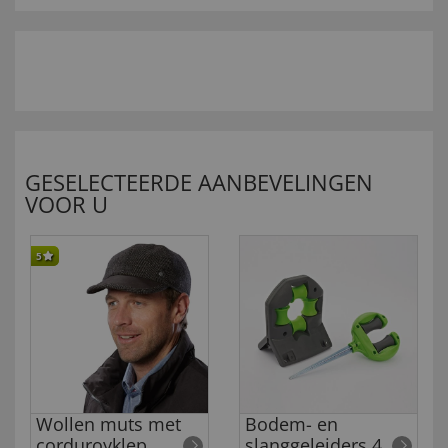
GESELECTEERDE AANBEVELINGEN
VOOR U
5
Wollen muts met
Bodem- en
corduroyklep
slanggeleiders 4