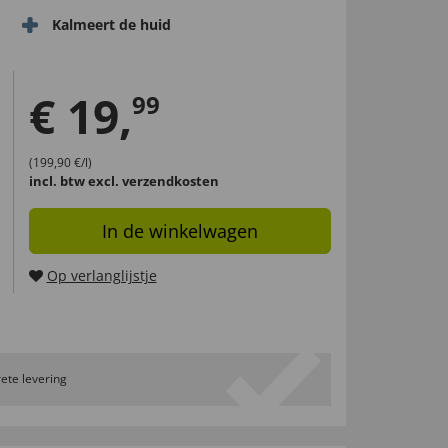
Kalmeert de huid
€
19
,
99
(199,90 €/l)
incl. btw
excl. verzendkosten
In de winkelwagen
Op verlanglijstje
ete levering