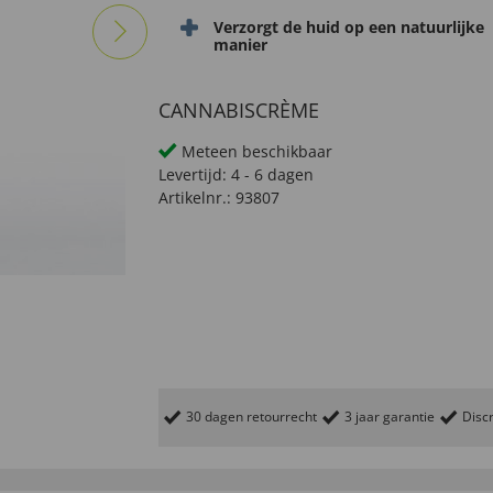
Verzorgt de huid op een natuurlijke
manier
CANNABISCRÈME
Meteen beschikbaar
Levertijd:
4 - 6 dagen
Artikelnr.:
93807
30 dagen retourrecht
3 jaar garantie
Discr