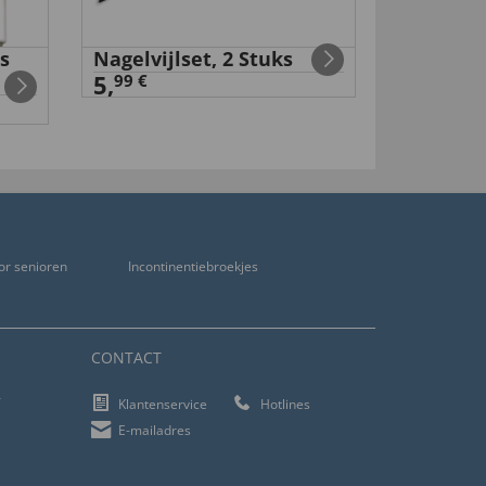
s
Nagelvijlset, 2 Stuks
Wandels
5,
18,
99 €
99 €
or senioren
Incontinentiebroekjes
CONTACT
f
Klantenservice
Hotlines
E-mailadres