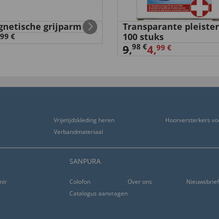
netische grijparm
Transparante pleister
100 stuks
99 €
98 €
9
,
4,
99 €
Vrijetijdskleding heren
Hoorversterkers vo
Verbandmateriaal
SANPURA
ming
Colofon
Over ons
Nieuwsbrie
Catalogus aanvragen