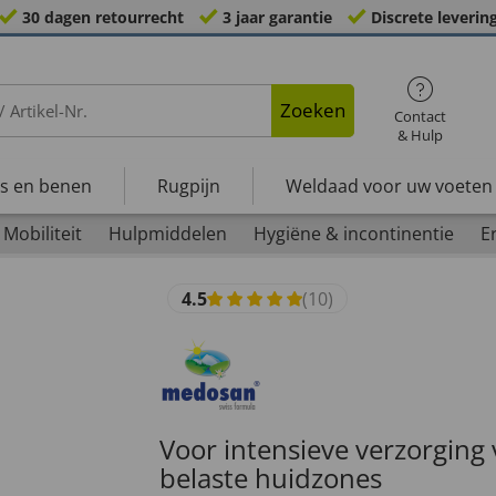
30 dagen retourrecht
3 jaar garantie
Discrete leverin
Zoeken
Contact
& Hulp
s en benen
Rugpijn
Weldaad voor uw voeten
Mobiliteit
Hulpmiddelen
Hygiëne & incontinentie
E
4.5
(10)
Voor intensieve verzorging
belaste huidzones