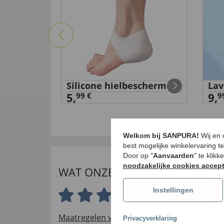
ème
Silicone hielbeschermer
Lav
5,
9,
99 €
9
Welkom bij SANPURA!
Wij en
best mogelijke winkelervaring t
Door op "
Aanvaarden
" te klik
noodzakelijke cookies accep
WAT ONZE INTERNATIONALE K
Instellingen
4.5 van 5 sterren
Maatregelen voor het verifiëren van beoord
Privacyverklaring