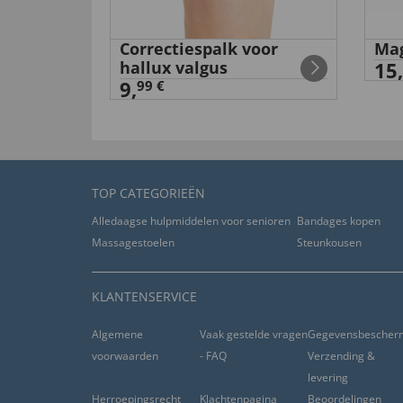
van
Barbara G
. door
28.03.2022
Correctiespalk voor
Mag
hallux valgus
15,
9,
99 €
nuttig (
0
)
niet nuttig (
0
)
van
Kurt T
. door
22.02.2022
TOP CATEGORIEËN
nuttig (
0
)
niet nuttig (
0
)
Alledaagse hulpmiddelen voor senioren
Bandages kopen
Massagestoelen
Steunkousen
van
Erich S
. door
15.01.2022
KLANTENSERVICE
nuttig (
0
)
niet nuttig (
0
)
Algemene
Vaak gestelde vragen
Gegevensbescher
voorwaarden
- FAQ
Verzending &
van
Erich S
. door
11.06.2021
levering
Herroepingsrecht
Klachtenpagina
Beoordelingen