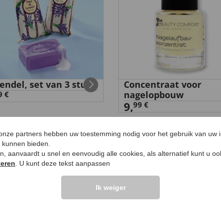
endel, set van 3 stuks
Concentraat voor
nagelopbouw
9 €
9,
99 €
 onze partners hebben uw toestemming nodig voor het gebruik van uw 
e kunnen bieden.
ken, aanvaardt u snel en eenvoudig alle cookies, als alternatief kunt u o
teren
. U kunt deze tekst aanpassen
LANTEN ZEGGEN
UW PRODUCTVRA
Ik weiger
Vraag stellen
elingen >>