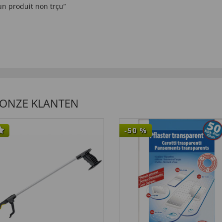
n produit non trçu”
 ONZE KLANTEN
-50
%