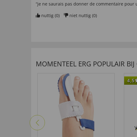
“je ne saurais pas donner de commentaire pour u
nuttig (
0
)
niet nuttig (
0
)
van
michel d
. door
23.08.2023
nuttig (
0
)
niet nuttig (
0
)
MOMENTEEL ERG POPULAIR BIJ
van
jacky D
. door
10.05.2023
4,5
nuttig (
0
)
niet nuttig (
0
)
van
Rosmarie L
. door
21.03.2023
nuttig (
0
)
niet nuttig (
0
)