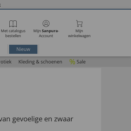
g
Met catalogus
Mijn
Sanpura
-
Mijn
bestellen
Account
winkelwagen
Nieuw
%
rotiek
Kleding & schoenen
Sale
 van gevoelige en zwaar