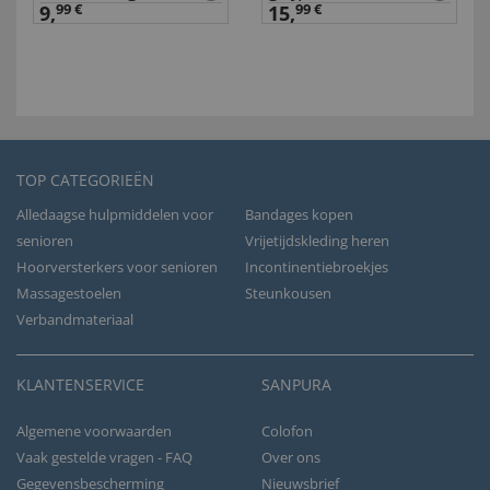
9,
99 €
15,
99 €
TOP CATEGORIEËN
Alledaagse hulpmiddelen voor
Bandages kopen
senioren
Vrijetijdskleding heren
Hoorversterkers voor senioren
Incontinentiebroekjes
Massagestoelen
Steunkousen
Verbandmateriaal
KLANTENSERVICE
SANPURA
Algemene voorwaarden
Colofon
Vaak gestelde vragen - FAQ
Over ons
Gegevensbescherming
Nieuwsbrief