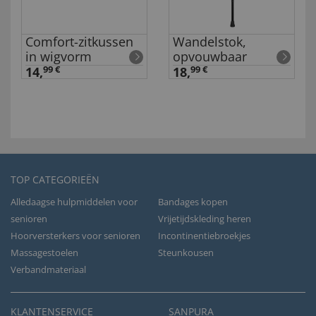
Comfort-zitkussen
Wandelstok,
in wigvorm
opvouwbaar
14,
99 €
18,
99 €
TOP CATEGORIEËN
Alledaagse hulpmiddelen voor
Bandages kopen
senioren
Vrijetijdskleding heren
Hoorversterkers voor senioren
Incontinentiebroekjes
Massagestoelen
Steunkousen
Verbandmateriaal
KLANTENSERVICE
SANPURA