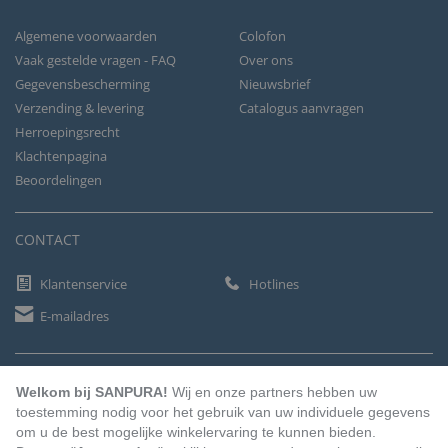
Algemene voorwaarden
Colofon
Vaak gestelde vragen - FAQ
Over ons
Gegevensbescherming
Nieuwsbrief
Verzending & levering
Catalogus aanvragen
Herroepingsrecht
Klachtenpagina
Beoordelingen
CONTACT
Klantenservice
Hotlines
E-mailadres
BETAALMETHODEN
Welkom bij SANPURA!
Wij en onze partners hebben uw
toestemming nodig voor het gebruik van uw individuele gegevens
om u de best mogelijke winkelervaring te kunnen bieden.