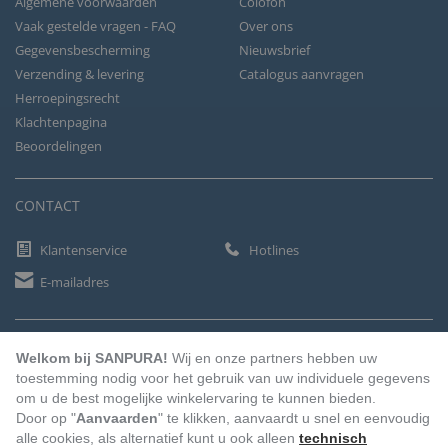
Algemene voorwaarden
Colofon
Vaak gestelde vragen - FAQ
Over ons
Gegevensbescherming
Nieuwsbrief
Verzending & levering
Catalogus aanvragen
Herroepingsrecht
Klachtenpagina
Beoordelingen
CONTACT
Klantenservice
Hotlines
E-mailadres
BETAALMETHODEN
Welkom bij SANPURA!
Wij en onze partners hebben uw
toestemming nodig voor het gebruik van uw individuele gegevens
om u de best mogelijke winkelervaring te kunnen bieden.
Door op "
Aanvaarden
" te klikken, aanvaardt u snel en eenvoudig
Vooruitbetaling
Factuur
Automatische afschrijving
alle cookies, als alternatief kunt u ook alleen
technisch