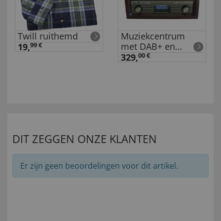
Twill ruithemd
Muziekcentrum
met DAB+ en
19,
99 €
opname functie
329,
00 €
DIT ZEGGEN ONZE KLANTEN
Er zijn geen beoordelingen voor dit artikel.