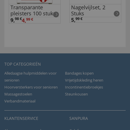
Transparante
Nagelvijlset, 2
pleisters 100 stuks
Stuks
98 €
5,
99 €
9
,
4,
99 €
TOP CATEGORIEËN
Alledaagse hulpmiddelen voor
Bandages kopen
senioren
Vrijetijdskleding heren
Hoorversterkers voor senioren
Incontinentiebroekjes
Massagestoelen
Steunkousen
Verbandmateriaal
KLANTENSERVICE
SANPURA