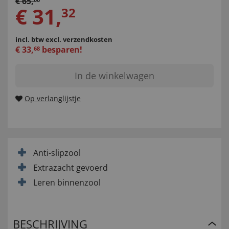
€
65
,
€
31
,
32
incl. btw
excl. verzendkosten
€
33
,
besparen!
68
In de winkelwagen
Op verlanglijstje
Anti-slipzool
Extrazacht gevoerd
Leren binnenzool
BESCHRIJVING