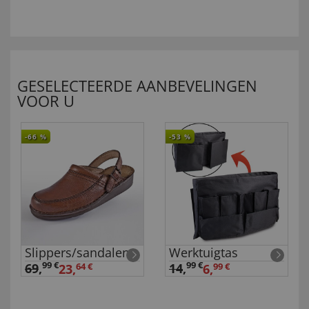
GESELECTEERDE AANBEVELINGEN
VOOR U
-66
%
-53
%
Slippers/sandalen
Werktuigtas
99 €
99 €
69
,
14
,
23,
64 €
6,
99 €