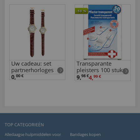
-50
%
Uw cadeau: set
Transparante
partnerhorloges
pleisters 100 stuks
0,
00 €
98 €
9
,
4,
99 €
TOP CATEGORIEËN
Alledaagse hulpmiddelen voor
Bandages kopen