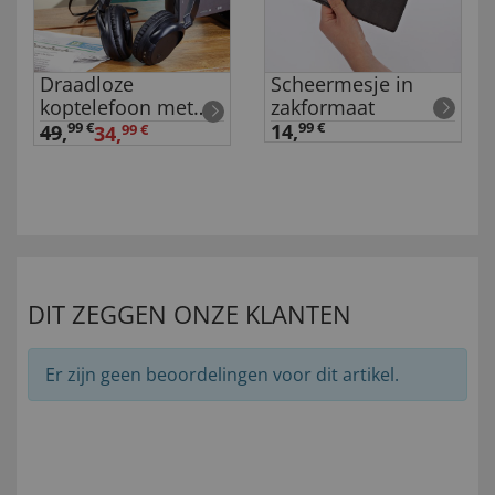
Draadloze
Scheermesje in
koptelefoon met
zakformaat
radio
99 €
14,
99 €
49
,
34,
99 €
DIT ZEGGEN ONZE KLANTEN
Er zijn geen beoordelingen voor dit artikel.