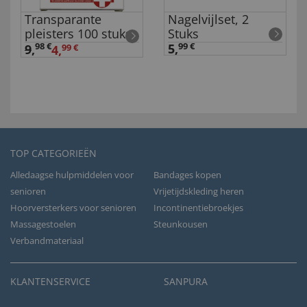
Transparante
Nagelvijlset, 2
pleisters 100 stuks
Stuks
98 €
5,
99 €
9
,
4,
99 €
TOP CATEGORIEËN
Alledaagse hulpmiddelen voor
Bandages kopen
senioren
Vrijetijdskleding heren
Hoorversterkers voor senioren
Incontinentiebroekjes
Massagestoelen
Steunkousen
Verbandmateriaal
KLANTENSERVICE
SANPURA