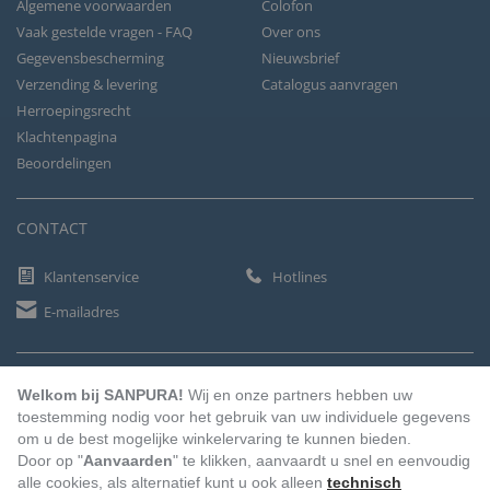
Algemene voorwaarden
Colofon
Vaak gestelde vragen - FAQ
Over ons
Gegevensbescherming
Nieuwsbrief
Verzending & levering
Catalogus aanvragen
Herroepingsrecht
Klachtenpagina
Beoordelingen
CONTACT
Klantenservice
Hotlines
E-mailadres
BETAALMETHODEN
Welkom bij SANPURA!
Wij en onze partners hebben uw
toestemming nodig voor het gebruik van uw individuele gegevens
om u de best mogelijke winkelervaring te kunnen bieden.
Door op "
Aanvaarden
" te klikken, aanvaardt u snel en eenvoudig
Vooruitbetaling
Factuur
Automatische afschrijving
alle cookies, als alternatief kunt u ook alleen
technisch