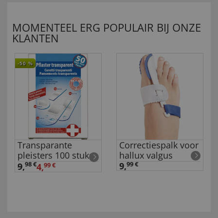
MOMENTEEL ERG POPULAIR BIJ ONZE
KLANTEN
-50
%
Transparante
Correctiespalk voor
pleisters 100 stuks
hallux valgus
98 €
9,
99 €
9
,
4,
99 €