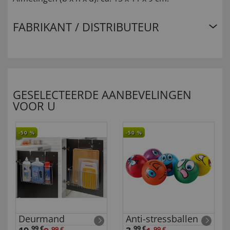
FABRIKANT / DISTRIBUTEUR
GESELECTEERDE AANBEVELINGEN
VOOR U
-50
%
-50
%
Deurmand
Anti-stressballen
99 €
99 €
99 €
99 €