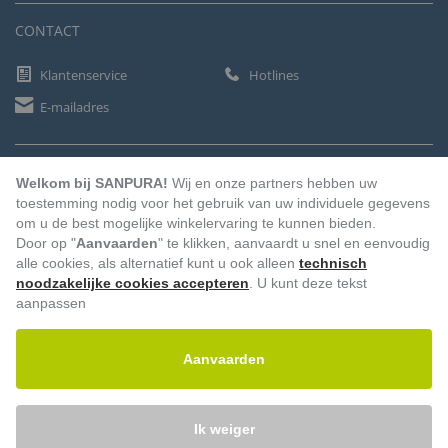
CONTACT
Klantenservice
Hotlines
E-mailadres
BETAALMETHODEN
Welkom bij SANPURA!
Wij en onze partners hebben uw
toestemming nodig voor het gebruik van uw individuele gegevens
om u de best mogelijke winkelervaring te kunnen bieden.
Door op "
Aanvaarden
" te klikken, aanvaardt u snel en eenvoudig
Vooruitbetaling
Factuur
Automatische afschrijving
alle cookies, als alternatief kunt u ook alleen
technisch
noodzakelijke cookies accepteren
. U kunt deze tekst
aanpassen
Aanvaarden
Ik weiger