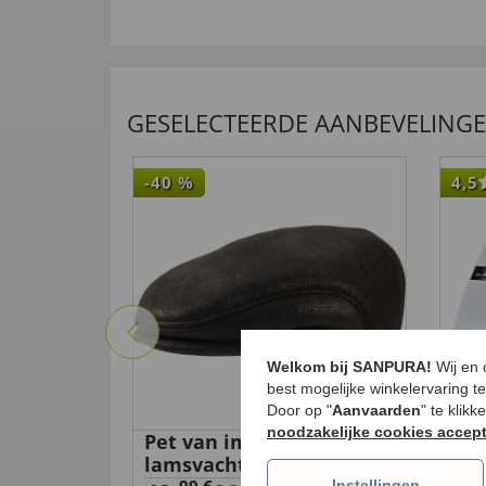
GESELECTEERDE AANBEVELING
-40
%
4,5
Welkom bij SANPURA!
Wij en
best mogelijke winkelervaring t
Door op "
Aanvaarden
" te klik
noodzakelijke cookies accep
Pet van imitatie-
Bat
lamsvacht
vol
Instellingen