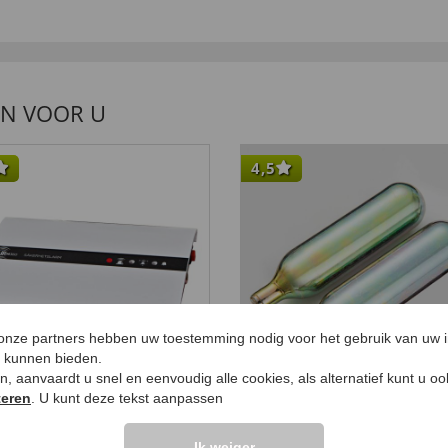
EN VOOR U
4,5
 onze partners hebben uw toestemming nodig voor het gebruik van uw 
e kunnen bieden.
ken, aanvaardt u snel en eenvoudig alle cookies, als alternatief kunt u o
teren
. U kunt deze tekst aanpassen
terij bediende
Automatische mini
umetrisch alarm
luchtpomp Set van 2
Ik weiger