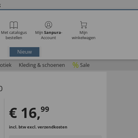
g
Met catalogus
Mijn
Sanpura
-
Mijn
bestellen
Account
winkelwagen
Nieuw
%
otiek
Kleding & schoenen
Sale
0
€
16
,
99
incl. btw
excl. verzendkosten