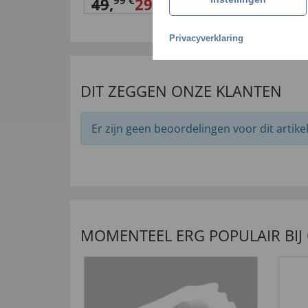
65,
99 €
49
,
29,
99 €
Privacyverklaring
DIT ZEGGEN ONZE KLANTEN
Er zijn geen beoordelingen voor dit artikel
MOMENTEEL ERG POPULAIR BIJ