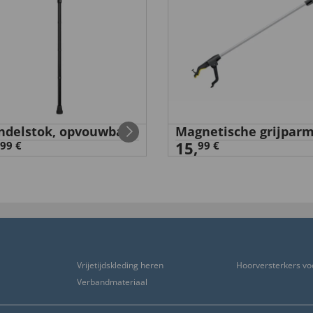
delstok, opvouwbaar
Magnetische grijpar
15,
99 €
99 €
Vrijetijdskleding heren
Hoorversterkers vo
Verbandmateriaal