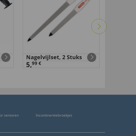
m
Nagelvijlset, 2 Stuks
Transpar
5,
100 stuk
99 €
98 €
9
,
4,
9
or senioren
Incontinentiebroekjes