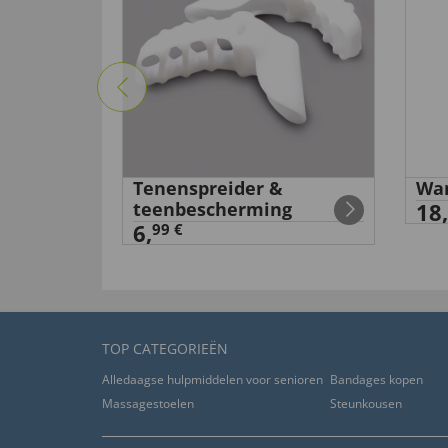
ieslip
Tenenspreider &
Wan
teenbescherming
18,
6,
99 €
TOP CATEGORIEËN
Alledaagse hulpmiddelen voor senioren
Bandages kopen
Massagestoelen
Steunkousen