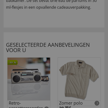
badkamer. De set bevat drie eau de parfums in 30
ml-flesjes in een opvallende cadeauverpakking.
GESELECTEERDE AANBEVELINGEN
VOOR U
-30
%
Retro-
Zomer polo
99 €