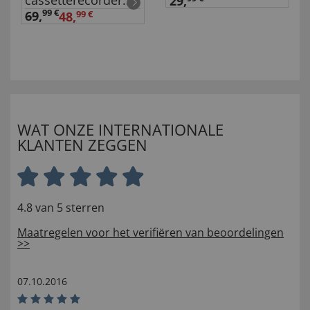
cassetterecorder
29,
met DAB+
99 €
69
,
48,
99 €
WAT ONZE INTERNATIONALE
KLANTEN ZEGGEN
4.8 van 5 sterren
Maatregelen voor het verifiëren van beoordelingen
>>
07.10.2016