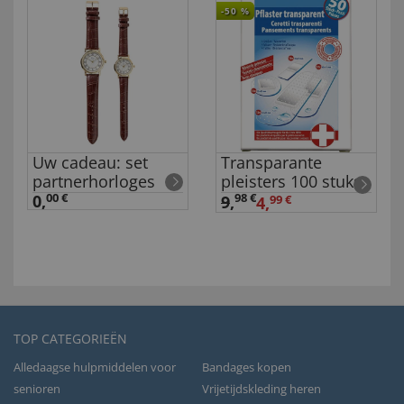
-50
%
Uw cadeau: set
Transparante
partnerhorloges
pleisters 100 stuks
0,
00 €
98 €
9
,
4,
99 €
TOP CATEGORIEËN
Alledaagse hulpmiddelen voor
Bandages kopen
senioren
Vrijetijdskleding heren