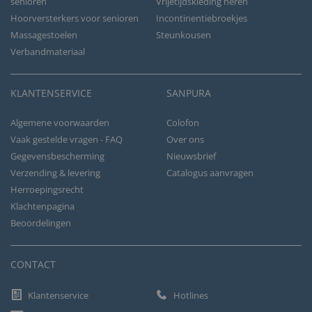
senioren
Vrijetijdskleding heren
Hoorversterkers voor senioren
Incontinentiebroekjes
Massagestoelen
Steunkousen
Verbandmateriaal
KLANTENSERVICE
SANPURA
Algemene voorwaarden
Colofon
Vaak gestelde vragen - FAQ
Over ons
Gegevensbescherming
Nieuwsbrief
Verzending & levering
Catalogus aanvragen
Herroepingsrecht
Klachtenpagina
Beoordelingen
CONTACT
Klantenservice
Hotlines