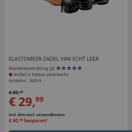
ELASTOMEER-ZADEL VAN ECHT LEER
Klantenbeoordeling (
3
):
Artikel is helaas uitverkocht
Artikelnr.:
30019
€
69
,
99
€
29
,
99
incl. btw
excl. verzendkosten
€
40
,
besparen!
00