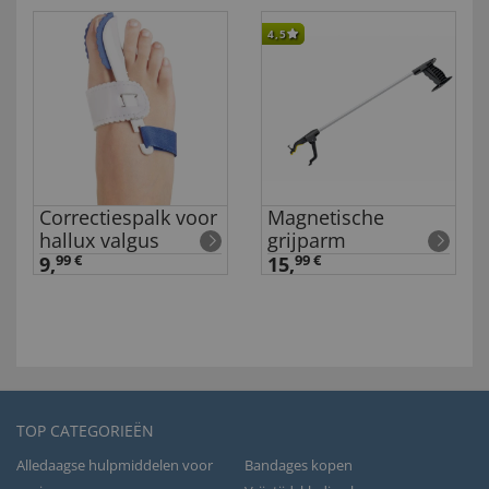
4,5
Correctiespalk voor
Magnetische
hallux valgus
grijparm
9,
99 €
15,
99 €
TOP CATEGORIEËN
Alledaagse hulpmiddelen voor
Bandages kopen