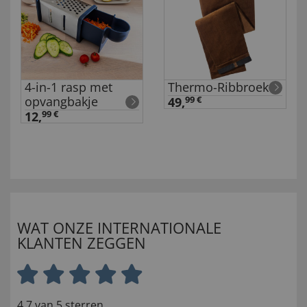
4-in-1 rasp met
Thermo-Ribbroek
opvangbakje
49,
99 €
12,
99 €
WAT ONZE INTERNATIONALE
KLANTEN ZEGGEN
4.7 van 5 sterren