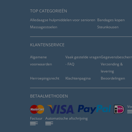
TOP CATEGORIEËN
Alledaagse hulpmiddelen voor senioren
Bandages kopen
Massagestoelen
Steunkousen
KLANTENSERVICE
Algemene
Vaak gestelde vragen
Gegevensbescher
voorwaarden
- FAQ
Verzending &
levering
Herroepingsrecht
Klachtenpagina
Beoordelingen
BETAALMETHODEN
Vo
Factuur
Automatische afschrijving