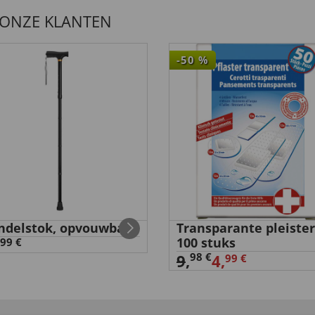
 ONZE KLANTEN
-50
%
delstok, opvouwbaar
Transparante pleister
100 stuks
99 €
98 €
9
,
4,
99 €