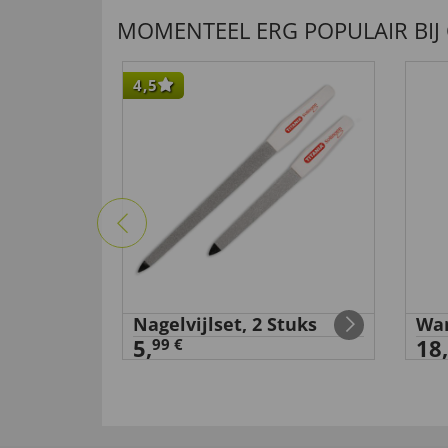
MOMENTEEL ERG POPULAIR BIJ
4,5
an
Nagelvijlset, 2 Stuks
Wan
5,
18,
99 €