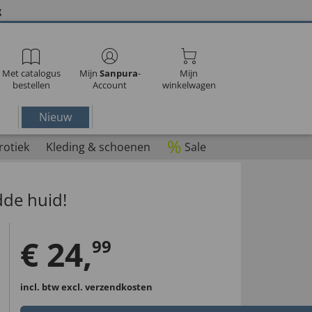
g
Met catalogus
Mijn
Sanpura
-
Mijn
bestellen
Account
winkelwagen
Nieuw
%
rotiek
Kleding & schoenen
Sale
de huid!
€
24
,
99
incl. btw
excl. verzendkosten