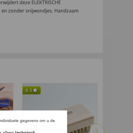
verwijdert deze ELEKTRISCHE
ken en zonder snijwondjes. Handzaam
4,5
-9
%
individuele gegevens om u de
ok alleen
technisch