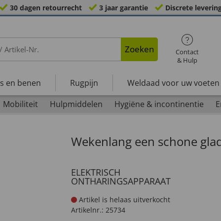
30 dagen retourrecht
3 jaar garantie
Discrete leverin
Zoeken
Contact
& Hulp
s en benen
Rugpijn
Weldaad voor uw voeten
Mobiliteit
Hulpmiddelen
Hygiëne & incontinentie
E
Wekenlang een schone glad
ELEKTRISCH
ONTHARINGSAPPARAAT
Artikel is helaas uitverkocht
Artikelnr.:
25734