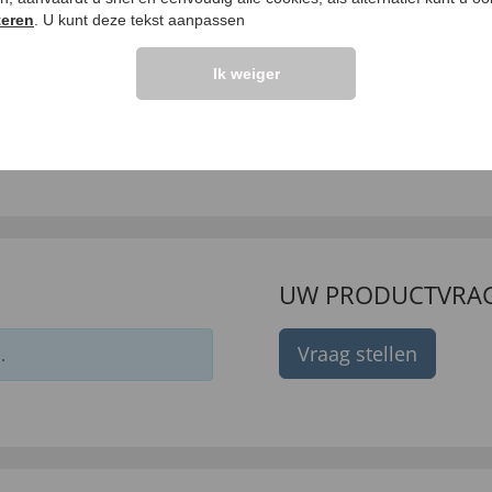
teren
. U kunt deze tekst aanpassen
Ik weiger
lweiss crème
Wenkbrauwschaartje
99 €
50 €
7
,
4,
99 €
UW PRODUCTVRA
Vraag stellen
.