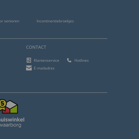
or senioren
Incontinentiebroekjes
CONTACT
f
Klantenservice
Hotlines
E-mailadres