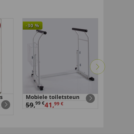
-30
%
s
Mobiele toiletsteun
EMS-mas
45,
99 €
00 €
59
,
41,
99 €