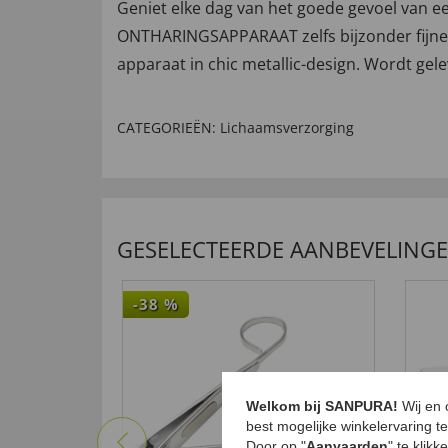
Geniet elke dag van het goede gevoel van e
ONTHARINGSAPPARAAT zelfs bijzonder fijne h
apparaat in chic metallic-design. Wordt gelev
CATEGORIEËN:
Lichaamsverzorging
GESELECTEERDE AANBEVELING
-38
%
Welkom bij SANPURA!
Wij en
best mogelijke winkelervaring t
Door op "
Aanvaarden
" te klik