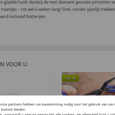
en gladde huid: dankzij de met diamant gecoate pincetten 
aartjes – tot wel 6 weken lang! Snel, zonder pijnlijk trek
erd inclusief batterijen.
EN VOOR U
-33
%
 onze partners hebben uw toestemming nodig voor het gebruik van uw 
e kunnen bieden.
ken, aanvaardt u snel en eenvoudig alle cookies, als alternatief kunt u o