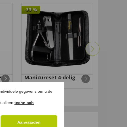
-33
%
-20
%
s
Manicureset 4-delig
Veilighe
99 €
99 €
29
,
19,
49
,
3
99 €
individuele gegevens om u de
ok alleen
technisch
Aanvaarden
GEN