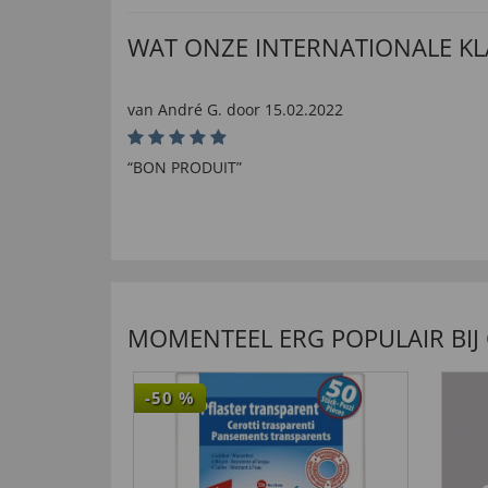
WAT ONZE INTERNATIONALE K
van
André G
. door
15.02.2022
“BON PRODUIT”
nuttig (
0
)
niet nuttig (
0
)
van
Frank A
. door
23.03.2022
MOMENTEEL ERG POPULAIR BIJ
nuttig (
0
)
niet nuttig (
0
)
-50
%
van
Irena B
. door
15.02.2022
nuttig (
0
)
niet nuttig (
0
)