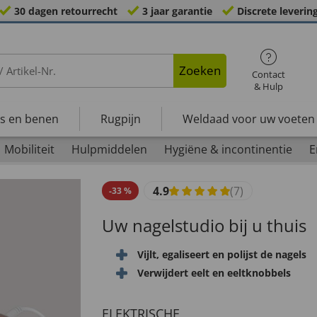
30 dagen retourrecht
3 jaar garantie
Discrete leverin
Zoeken
Contact
& Hulp
s en benen
Rugpijn
Weldaad voor uw voeten
Mobiliteit
Hulpmiddelen
Hygiëne & incontinentie
E
4.9
(7)
-
33
%
Uw nagelstudio bij u thuis
Vijlt, egaliseert en polijst de nagels
Verwijdert eelt en eeltknobbels
ELEKTRISCHE