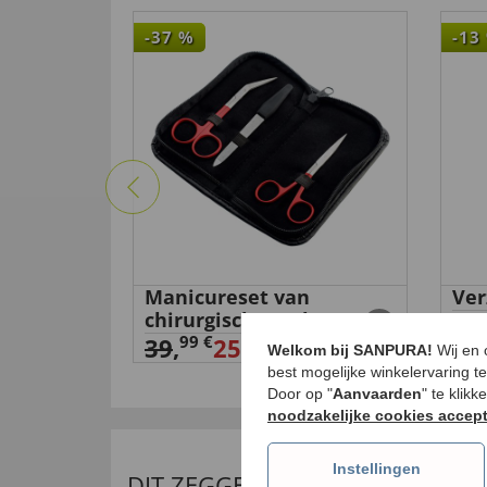
-37
%
-13
nd
Manicureset van
Ver
chirurgisch staal
9
7
,
99 €
39
,
25,
00 €
Welkom bij SANPURA!
Wij en
best mogelijke winkelervaring t
Door op "
Aanvaarden
" te klik
noodzakelijke cookies accep
Instellingen
DIT ZEGGEN ONZE KLANTEN