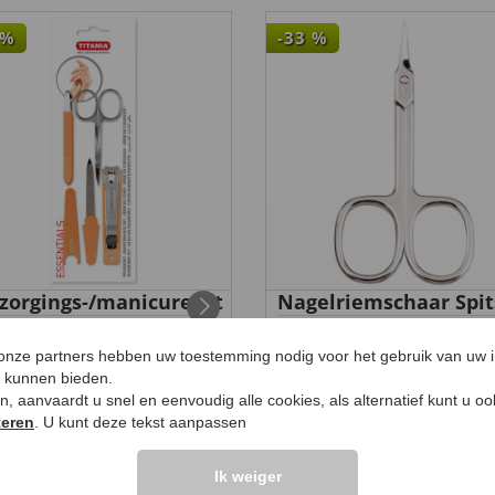
%
-33
%
zorgings-/manicureset
Nagelriemschaar Spit
9 €
99 €
6,
8
,
5,
99 €
99 €
 onze partners hebben uw toestemming nodig voor het gebruik van uw 
e kunnen bieden.
ken, aanvaardt u snel en eenvoudig alle cookies, als alternatief kunt u o
teren
. U kunt deze tekst aanpassen
Ik weiger
UW PRODUCTVRA