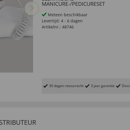
MANICURE-/PEDICURESET
Meteen beschikbaar
Levertijd:
4 - 6 dagen
Artikelnr.:
48746
30 dagen retourrecht
3 jaar garantie
Discr
ISTRIBUTEUR