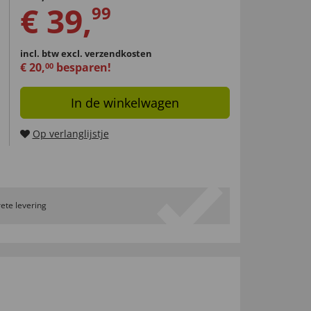
€
39
,
99
incl. btw
excl. verzendkosten
€
20
,
besparen!
00
In de winkelwagen
Op verlanglijstje
ete levering