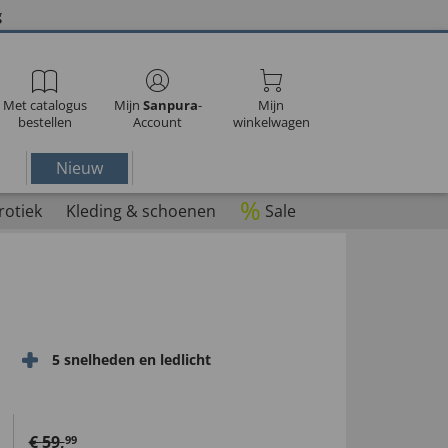
g
Met catalogus
Mijn
Sanpura
-
Mijn
bestellen
Account
winkelwagen
Nieuw
%
rotiek
Kleding & schoenen
Sale
5 snelheden en ledlicht
€
59
,
99