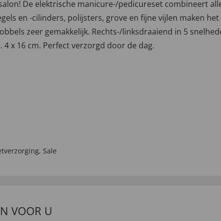
salon! De elektrische manicure-/pedicureset combineert all
els en -cilinders, polijsters, grove en fijne vijlen maken h
obbels zeer gemakkelijk. Rechts-/linksdraaiend in 5 snelhede
. 4 x 16 cm. Perfect verzorgd door de dag.
etverzorging
,
Sale
EN VOOR U