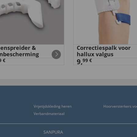
enspreider &
Correctiespalk voor
nbescherming
hallux valgus
9,
9 €
99 €
Vrijetijdskleding heren
Hoorversterkers vo
Verbandmateriaal
SANPURA