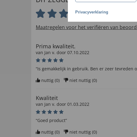
Privacyverklaring
4.9 van 5 sterren
Maatregelen voor het verifiëren van beoord
Prima kwaliteit.
van
Jan v
. door
07.10.2022
“Is gemakkelijk in gebruik. Ben er zeer tevreden o
nuttig (
0
)
niet nuttig (
0
)
Kwaliteit
van
Jan v
. door
01.03.2022
“Goed product”
nuttig (
0
)
niet nuttig (
0
)