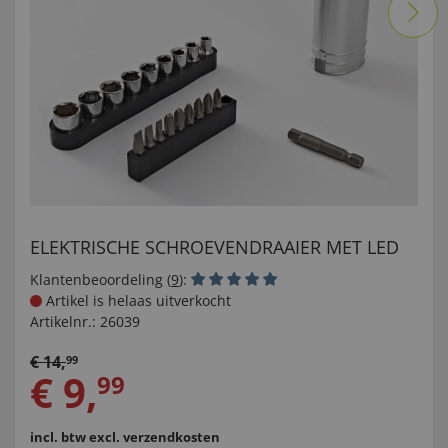
ELEKTRISCHE SCHROEVENDRAAIER MET LED
Klantenbeoordeling (
9
):
Artikel is helaas uitverkocht
Artikelnr.:
26039
€
14
,
99
€
9
,
99
incl. btw
excl. verzendkosten