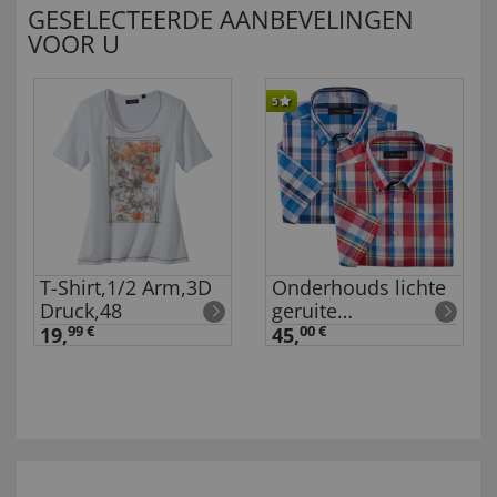
GESELECTEERDE AANBEVELINGEN
VOOR U
5
T-Shirt,1/2 Arm,3D
Onderhouds lichte
Druck,48
geruite
overhemden in set
19,
99 €
45,
00 €
van 2