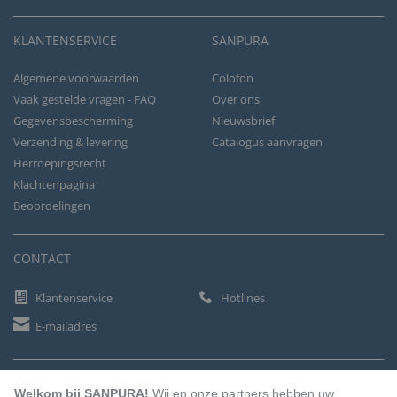
KLANTENSERVICE
SANPURA
Algemene voorwaarden
Colofon
Vaak gestelde vragen - FAQ
Over ons
Gegevensbescherming
Nieuwsbrief
Verzending & levering
Catalogus aanvragen
Herroepingsrecht
Klachtenpagina
Beoordelingen
CONTACT
Klantenservice
Hotlines
E-mailadres
BETAALMETHODEN
Welkom bij SANPURA!
Wij en onze partners hebben uw