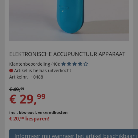
ELEKTRONISCHE ACCUPUNCTUUR APPARAAT
Klantenbeoordeling (
40
):
Artikel is helaas uitverkocht
Artikelnr.:
10488
€
49
,
99
€
29
,
99
incl. btw
excl. verzendkosten
€
20
,
besparen!
00
Informeer mij wanneer het artikel beschikbaar i