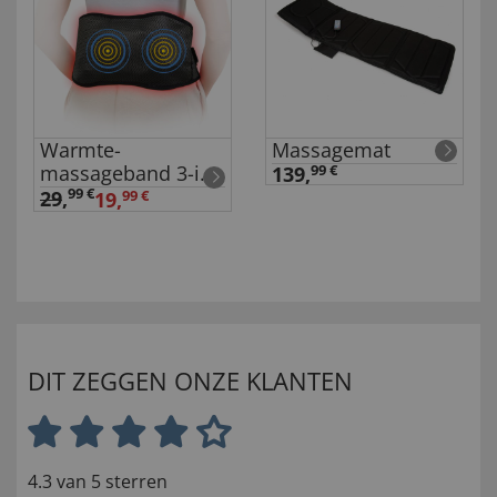
Warmte-
Massagemat
massageband 3-in-
139,
99 €
1
99 €
29
,
19,
99 €
DIT ZEGGEN ONZE KLANTEN
4.3 van 5 sterren