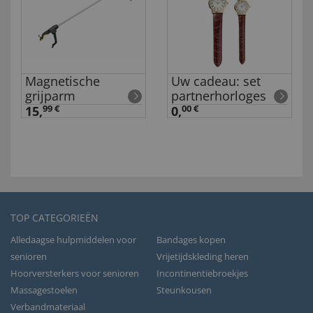
Magnetische
Uw cadeau: set
grijparm
partnerhorloges
15,
99 €
0,
00 €
TOP CATEGORIEËN
Alledaagse hulpmiddelen voor
Bandages kopen
senioren
Vrijetijdskleding heren
Hoorversterkers voor senioren
Incontinentiebroekjes
Massagestoelen
Steunkousen
Verbandmateriaal