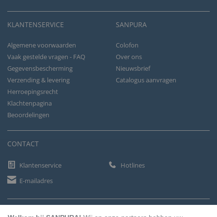
KLANTENSERVICE
SANPURA
Algemene voorwaarden
Colofon
Vaak gestelde vragen - FAQ
Over ons
Gegevensbescherming
Nieuwsbrief
Verzending & levering
Catalogus aanvragen
Herroepingsrecht
Klachtenpagina
Beoordelingen
CONTACT
Klantenservice
Hotlines
E-mailadres
BETAALMETHODEN