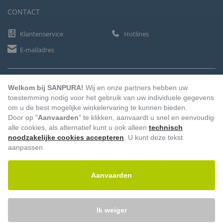
CONTACT
Klantenservice
Hotlines
E-mailadres
BETAALMETHODEN
Welkom bij SANPURA!
Wij en onze partners hebben uw
toestemming nodig voor het gebruik van uw individuele gegevens
om u de best mogelijke winkelervaring te kunnen bieden.
Door op "
Aanvaarden
" te klikken, aanvaardt u snel en eenvoudig
Vooruitbetaling
Factuur
Automatische afschrijving
alle cookies, als alternatief kunt u ook alleen
technisch
noodzakelijke cookies accepteren
. U kunt deze tekst
aanpassen
Aanvaarden
Ik weiger