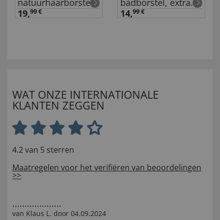
natuurhaarborstel
badborstel, extra
lang
19,
99 €
14,
99 €
WAT ONZE INTERNATIONALE
KLANTEN ZEGGEN
4.2 van 5 sterren
Maatregelen voor het verifiëren van beoordelingen
>>
....................
van
Klaus L
. door
04.09.2024