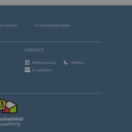
or senioren
Incontinentiebroekjes
CONTACT
f
Klantenservice
Hotlines
E-mailadres