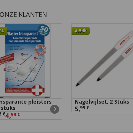
 ONZE KLANTEN
%
4,5
nsparante pleisters
Nagelvijlset, 2 Stuks
 stuks
5,
99 €
8 €
4,
99 €