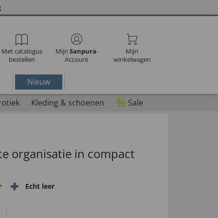
g
Met catalogus
Mijn
Sanpura
-
Mijn
bestellen
Account
winkelwagen
Nieuw
%
rotiek
Kleding & schoenen
Sale
e organisatie in compact
r
Echt leer