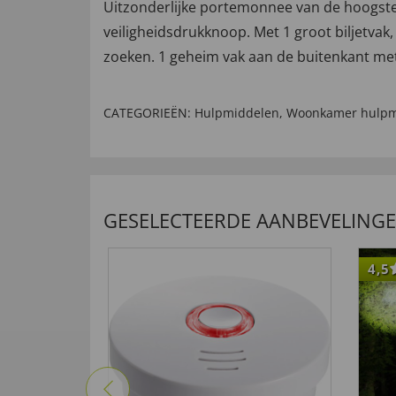
Uitzonderlijke portemonnee van de hoogste 
veiligheidsdrukknoop. Met 1 groot biljetva
zoeken. 1 geheim vak aan de buitenkant met r
CATEGORIEËN:
Hulpmiddelen
,
Woonkamer hulpm
GESELECTEERDE AANBEVELING
4,5