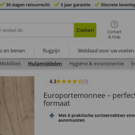
30 dagen retourrecht
3 jaar garantie
Discrete leverin
Zoeken
Contact
& Hulp
s en benen
Rugpijn
Weldaad voor uw voeten
Mobiliteit
Hulpmiddelen
Hygiëne & incontinentie
E
4.3
(3)
Europortemonnee – perfect
formaat
Met 8 praktische sorteervakken voo
euromunten