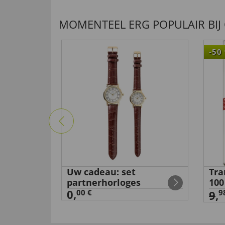
MOMENTEEL ERG POPULAIR BIJ
-50
’-
Uw cadeau: set
Tra
partnerhorloges
100
0,
00 €
9
9
,