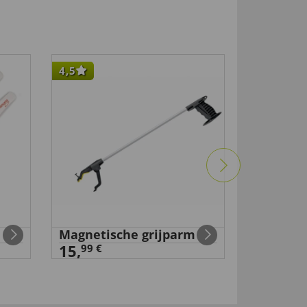
4,5
Magnetische grijparm
Wandels
15,
18,
99 €
99 €