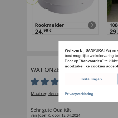
Rookmelder
100
24,
29,
99 €
Welkom bij SANPURA!
Wij en
best mogelijke winkelervaring t
Door op "
Aanvaarden
" te klik
noodzakelijke cookies accep
WAT ONZE INTERNATIONALE K
Instellingen
4.3 van 5 sterren
Maatregelen voor het verifiëren van beoord
Privacyverklaring
Sehr gute Qualität
van
Josef K
. door
12.04.2024