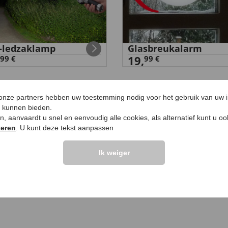
-ledzaklamp
Glasbreukalarm
19,
99 €
99 €
 onze partners hebben uw toestemming nodig voor het gebruik van uw 
e kunnen bieden.
ken, aanvaardt u snel en eenvoudig alle cookies, als alternatief kunt u o
teren
. U kunt deze tekst aanpassen
LANTEN ZEGGEN
UW PRODUCTVRA
Ik weiger
Vraag stellen
elingen >>