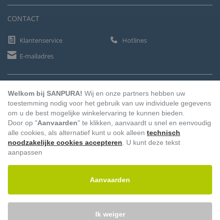
CONTACT
Klantenservice
Hotlines
E-mailadres
BETAALMETHODEN
Welkom bij SANPURA!
Wij en onze partners hebben uw
toestemming nodig voor het gebruik van uw individuele gegevens
om u de best mogelijke winkelervaring te kunnen bieden.
Door op "
Aanvaarden
" te klikken, aanvaardt u snel en eenvoudig
Vooruitbetaling
Factuur
Automatische afschrijving
alle cookies, als alternatief kunt u ook alleen
technisch
noodzakelijke cookies accepteren
. U kunt deze tekst
aanpassen
Aanvaarden
Ik weiger