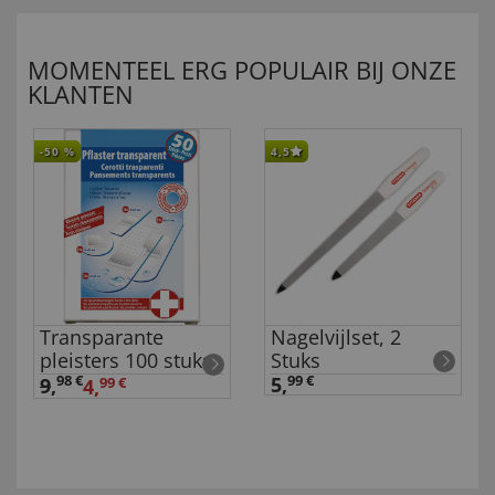
MOMENTEEL ERG POPULAIR BIJ ONZE
KLANTEN
-50
%
4,5
Transparante
Nagelvijlset, 2
pleisters 100 stuks
Stuks
98 €
5,
99 €
9
,
4,
99 €