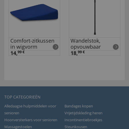
Comfort-zitkussen
Wandelstok,
in wigvorm
opvouwbaar
14,
99 €
18,
99 €
TOP CATEGORIEËN
Alledaagse hulpmiddelen voor
Bandages kopen
senioren
Vrijetijdskleding heren
Hoorversterkers voor senioren
Incontinentiebroekjes
Massagestoelen
Steunkousen