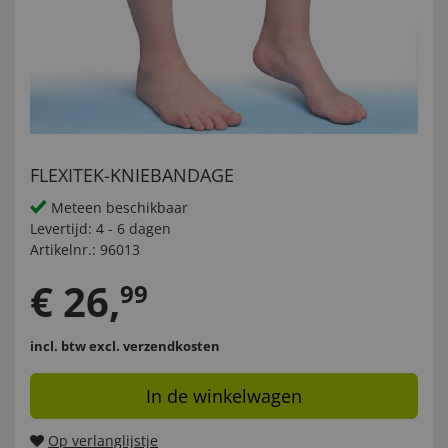
FLEXITEK-KNIEBANDAGE
Meteen beschikbaar
Levertijd:
4 - 6 dagen
Artikelnr.:
96013
€
26
,
99
incl. btw
excl. verzendkosten
In de winkelwagen
Op verlanglijstje