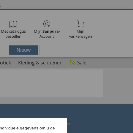
g
Met catalogus
Mijn
Sanpura
-
Mijn
bestellen
Account
winkelwagen
Nieuw
%
otiek
Kleding & schoenen
Sale
or senioren
Incontinentiebroekjes
individuele gegevens om u de