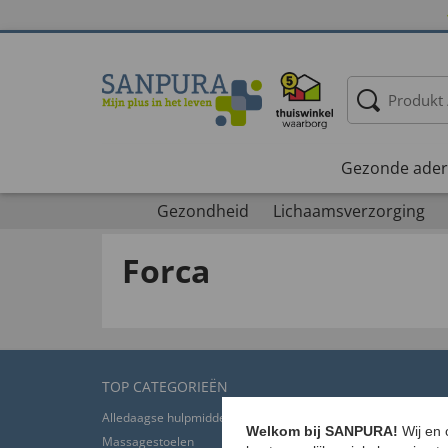
Gezonde ader
Gezondheid
Lichaamsverzorging
Forca
TOP CATEGORIEËN
Alledaagse hulpmiddelen voor senioren
Bandages kopen
Welkom bij SANPURA!
Wij en
Massagestoelen
Steunkousen