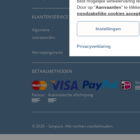
best mogelijke winkelervaring t
Door op "
Aanvaarden
" te klik
noodzakelijke cookies accep
KLANTENSERVICE
Instellingen
Algemene
Vaak gestelde vragen
Gegevensbescher
voorwaarden
- FAQ
Verzending &
levering
Privacyverklaring
Herroepingsrecht
Klachtenpagina
Beoordelingen
BETAALMETHODEN
Vo
Factuur
Automatische afschrijving
© 2026 – Sanpura. Alle rechten voorbehouden.