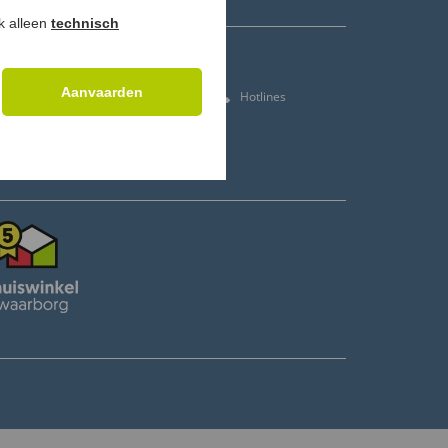
ok alleen
technisch
CONTACT
Aanvaarden
f
Klantenservice
Hotlines
E-mailadres