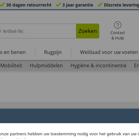
30 dagen retourrecht
3 jaar garantie
Discrete leverin
Zoeken
Contact
& Hulp
s en benen
Rugpijn
Weldaad voor uw voeten
Mobiliteit
Hulpmiddelen
Hygiëne & incontinentie
Er
Vrijetijdskleding heren
Hoorversterkers vo
 onze partners hebben uw toestemming nodig voor het gebruik van uw 
Verbandmateriaal