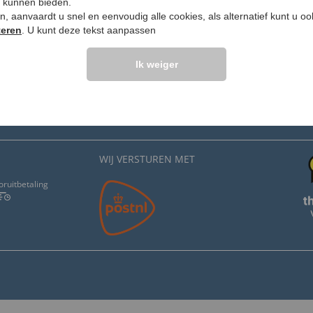
e kunnen bieden.
ken, aanvaardt u snel en eenvoudig alle cookies, als alternatief kunt u o
teren
. U kunt deze tekst aanpassen
SANPURA
Ik weiger
ming
Colofon
Over ons
Nieuwsbrie
Catalogus aanvragen
WIJ VERSTUREN MET
oruitbetaling