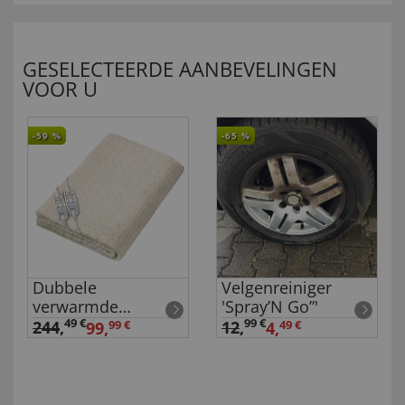
GESELECTEERDE AANBEVELINGEN
VOOR U
-59
%
-65
%
Dubbele
Velgenreiniger
verwarmde
'Spray’N Go”'
onderdeken Teddy
49 €
99 €
244
,
12
,
99,
99 €
4,
49 €