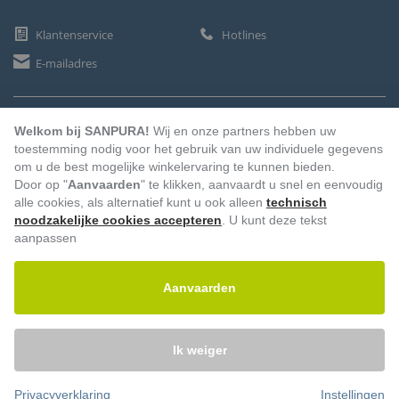
Klantenservice
Hotlines
E-mailadres
BETAALMETHODEN
Welkom bij SANPURA!
Wij en onze partners hebben uw
toestemming nodig voor het gebruik van uw individuele gegevens
om u de best mogelijke winkelervaring te kunnen bieden.
Door op "
Aanvaarden
" te klikken, aanvaardt u snel en eenvoudig
Vooruitbetaling
Factuur
Automatische afschrijving
alle cookies, als alternatief kunt u ook alleen
technisch
noodzakelijke cookies accepteren
. U kunt deze tekst
aanpassen
Aanvaarden
Ik weiger
Privacyverklaring
Instellingen
© 2026 – Sanpura. Alle rechten voorbehouden.