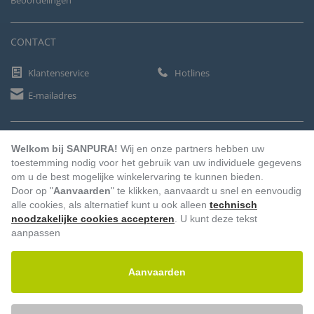
Beoordelingen
CONTACT
Klantenservice
Hotlines
E-mailadres
BETAALMETHODEN
Welkom bij SANPURA!
Wij en onze partners hebben uw
toestemming nodig voor het gebruik van uw individuele gegevens
om u de best mogelijke winkelervaring te kunnen bieden.
Door op "
Aanvaarden
" te klikken, aanvaardt u snel en eenvoudig
Vooruitbetaling
Factuur
Automatische afschrijving
alle cookies, als alternatief kunt u ook alleen
technisch
noodzakelijke cookies accepteren
. U kunt deze tekst
aanpassen
Aanvaarden