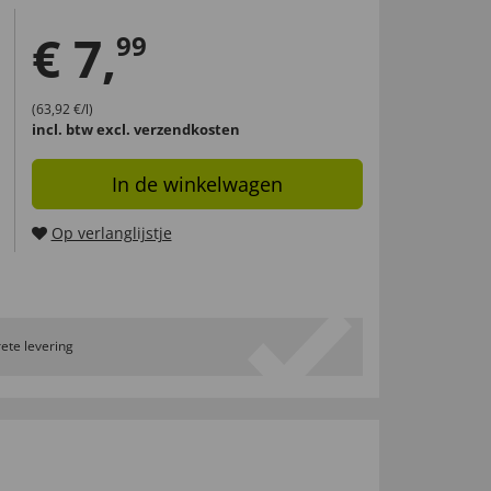
€
7
,
99
(63,92 €/l)
incl. btw
excl. verzendkosten
In de winkelwagen
Op verlanglijstje
ete levering