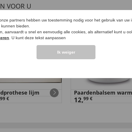
EN VOOR U
 onze partners hebben uw toestemming nodig voor het gebruik van uw 
4,5
e kunnen bieden.
ken, aanvaardt u snel en eenvoudig alle cookies, als alternatief kunt u o
teren
. U kunt deze tekst aanpassen
Ik weiger
dprothese lijm
Paardenbalsem war
12,
99 €
99 €