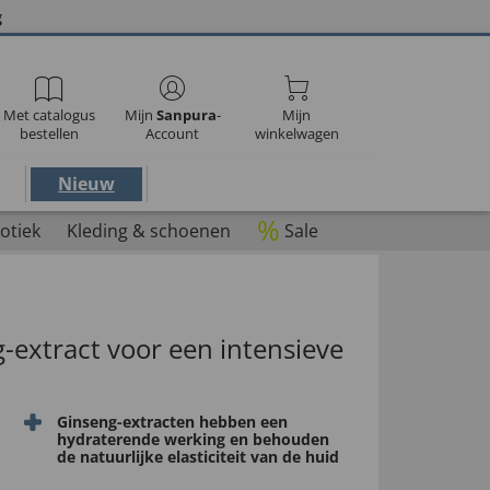
g
Met catalogus
Mijn
Sanpura
-
Mijn
bestellen
Account
winkelwagen
Nieuw
%
otiek
Kleding & schoenen
Sale
-extract voor een intensieve
Ginseng-extracten hebben een
hydraterende werking en behouden
de natuurlijke elasticiteit van de huid