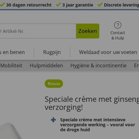
30 dagen retourrecht
3 jaar garantie
Discrete leverin
Zoeken
Contact
& Hulp
s en benen
Rugpijn
Weldaad voor uw voeten
Mobiliteit
Hulpmiddelen
Hygiëne & incontinentie
Er
Nieuw
Speciale crème met ginseng
verzorging!
Speciale crème met intensieve
verzorgende werking – vooral voor
de droge huid