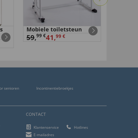
s
Mobiele toiletsteun
EMS-mas
45,
99 €
00 €
59
,
41,
99 €
or senioren
Incontinentiebroekjes
CONTACT
f
Klantenservice
Hotlines
E-mailadres