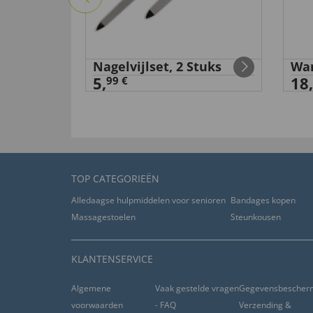
an
Nagelvijlset, 2 Stuks
Wan
5,
18,
99 €
TOP CATEGORIEËN
Alledaagse hulpmiddelen voor senioren
Bandages kopen
Massagestoelen
Steunkousen
KLANTENSERVICE
Algemene
Vaak gestelde vragen
Gegevensbescher
voorwaarden
- FAQ
Verzending &