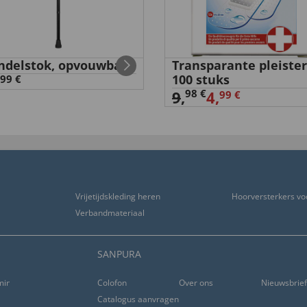
delstok, opvouwbaar
Transparante pleister
100 stuks
99 €
98 €
9
,
4,
99 €
Vrijetijdskleding heren
Hoorversterkers vo
Verbandmateriaal
SANPURA
ming
Colofon
Over ons
Nieuwsbrie
Catalogus aanvragen