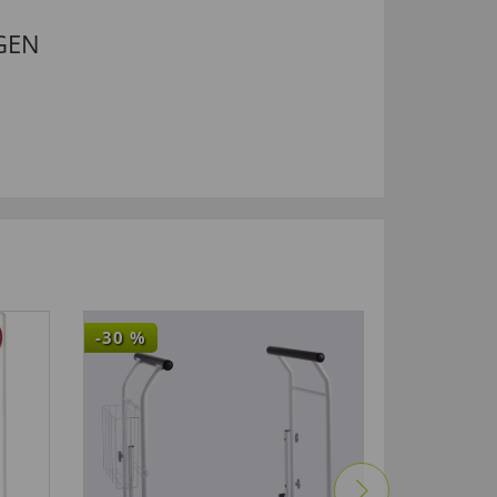
GEN
-30
%