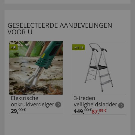
GESELECTEERDE AANBEVELINGEN
VOOR U
4
-41
%
Elektrische
3-treden
onkruidverdelger
veiligheidsladder
29,
99 €
00 €
149
,
87,
99 €