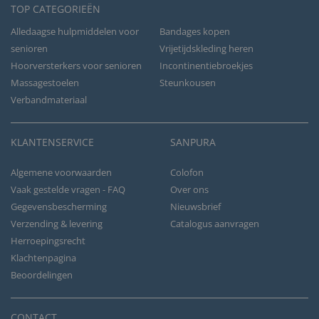
TOP CATEGORIEËN
Alledaagse hulpmiddelen voor
Bandages kopen
senioren
Vrijetijdskleding heren
Hoorversterkers voor senioren
Incontinentiebroekjes
Massagestoelen
Steunkousen
Verbandmateriaal
KLANTENSERVICE
SANPURA
Algemene voorwaarden
Colofon
Vaak gestelde vragen - FAQ
Over ons
Gegevensbescherming
Nieuwsbrief
Verzending & levering
Catalogus aanvragen
Herroepingsrecht
Klachtenpagina
Beoordelingen
CONTACT