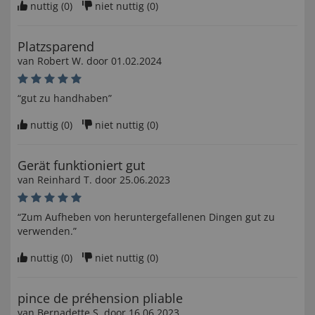
nuttig (
0
)
niet nuttig (
0
)
Platzsparend
van
Robert W
. door
01.02.2024
“gut zu handhaben”
nuttig (
0
)
niet nuttig (
0
)
Gerät funktioniert gut
van
Reinhard T
. door
25.06.2023
“Zum Aufheben von heruntergefallenen Dingen gut zu
verwenden.”
nuttig (
0
)
niet nuttig (
0
)
pince de préhension pliable
van
Bernadette S
. door
16.06.2023