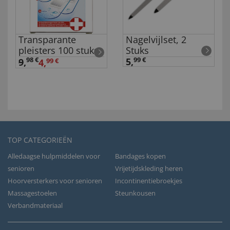
Transparante
Nagelvijlset, 2
pleisters 100 stuks
Stuks
98 €
5,
99 €
9
,
4,
99 €
TOP CATEGORIEËN
Alledaagse hulpmiddelen voor
Bandages kopen
senioren
Vrijetijdskleding heren
Hoorversterkers voor senioren
Incontinentiebroekjes
Massagestoelen
Steunkousen
Verbandmateriaal