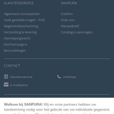
KLANTENSERVICE
SANPURA
Algemene voorwaarden
Colofon
Vaak gestelde vragen - FAQ
Over ons
Gegevensbescherming
Nieuwsbrief
Verzending & levering
Catalogus aanvragen
Herroepingsrecht
Klachtenpagina
Beoordelingen
CONTACT
Klantenservice
Hotlines
E-mailadres
BETAALMETHODEN
Welkom bij SANPURA!
Wij en onze partners hebben uw
toestemming nodig voor het gebruik van uw individuele gegevens