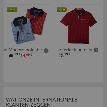
-50
%
4,5
aupe,52
Modern poloshirt
Interlock-poloshirt
99 €
19,
99 €
29
,
14,
99 €
WAT ONZE INTERNATIONALE
KLANTEN ZEGGEN