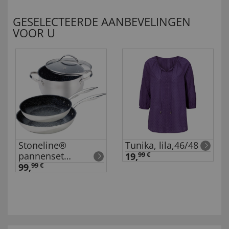
GESELECTEERDE AANBEVELINGEN
VOOR U
Stoneline®
Tunika, lila,46/48
pannenset
19,
99 €
'Professional' Set
99,
99 €
van 4