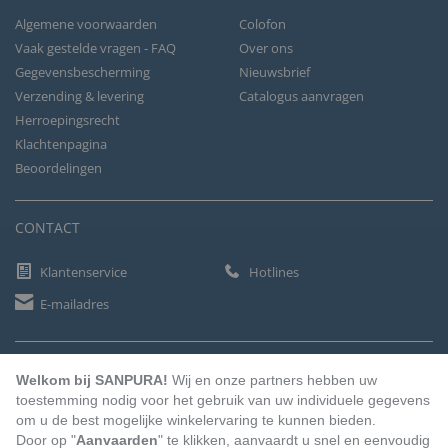
Algemene voorwaarden
Colofon
Vaak gestelde vragen - FAQ
Over ons
Gegevensbescherming
Nieuwsbrief
Verzending & levering
Catalogus aanvragen
Herroepingsrecht
Klachtenpagina
Beoordelingen
CONTACT
Klantenservice
Hotlines
E-mailadres
BETAALMETHODEN
Welkom bij SANPURA!
Wij en onze partners hebben uw
toestemming nodig voor het gebruik van uw individuele gegevens
om u de best mogelijke winkelervaring te kunnen bieden.
Door op "
Aanvaarden
" te klikken, aanvaardt u snel en eenvoudig
Vooruitbetaling
Factuur
Automatische afschrijving