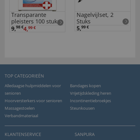
Transparante
Nagelvijlset, 2
pleisters 100 stuks
Stuks
98 €
5,
99 €
9
,
4,
99 €
TOP CATEGORIEËN
Alledaagse hulpmiddelen voor
Bandages kopen
senioren
Vrijetijdskleding heren
Hoorversterkers voor senioren
Incontinentiebroekjes
Massagestoelen
Steunkousen
Verbandmateriaal
KLANTENSERVICE
SANPURA