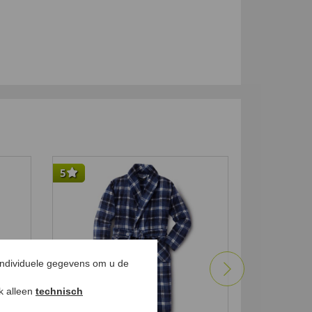
5
5
individuele gegevens om u de
ok alleen
technisch