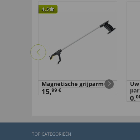
4,5
Magnetische grijparm
Uw 
15,
par
99 €
0,
0
TOP CATEGORIEËN