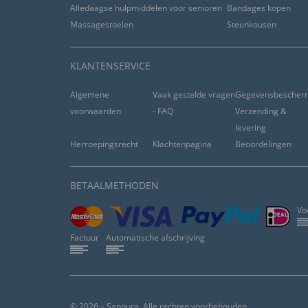
Alledaagse hulpmiddelen voor senioren
Bandages kopen
Massagestoelen
Steunkousen
KLANTENSERVICE
Algemene
Vaak gestelde vragen
Gegevensbescher
voorwaarden
- FAQ
Verzending &
levering
Herroepingsrecht
Klachtenpagina
Beoordelingen
BETAALMETHODEN
Vo
Factuur
Automatische afschrijving
© 2026 – Sanpura. Alle rechten voorbehouden.