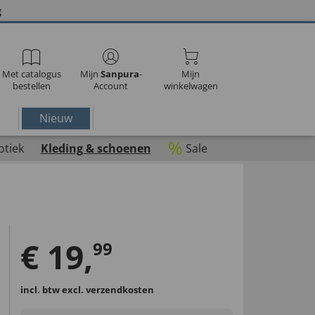
g
Met catalogus
Mijn
Sanpura
-
Mijn
bestellen
Account
winkelwagen
Nieuw
%
otiek
Kleding & schoenen
Sale
€
19
,
99
incl. btw
excl. verzendkosten