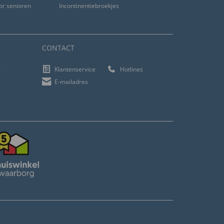
or senioren
Incontinentiebroekjes
CONTACT
f
Klantenservice
Hotlines
E-mailadres