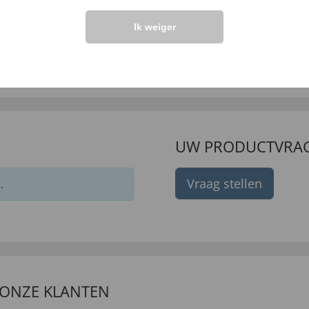
ttenbandinstappers
Vrijetijdsoverhemd ’E
Ik weiger
r dames
Care’
99 €
99 €
9
,
69,
29
,
9,
99 €
99 €
UW PRODUCTVRA
Vraag stellen
.
 ONZE KLANTEN