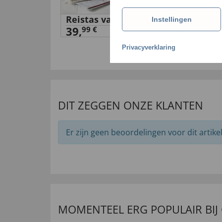
hort Pak
Reistas van lamsleer
Kli
Instellingen
39,
voo
99 €
10
Privacyverklaring
DIT ZEGGEN ONZE KLANTEN
Er zijn geen beoordelingen voor dit artikel
MOMENTEEL ERG POPULAIR BIJ