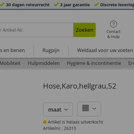
30 dagen retourrecht
3 jaar garantie
Discrete leverin
Zoeken
Contact
& Hulp
s en benen
Rugpijn
Weldaad voor uw voeten
Mobiliteit
Hulpmiddelen
Hygiëne & incontinentie
Er
Hose,Karo,hellgrau,52
maat
Artikel is helaas uitverkocht
Artikelnr.:
26313