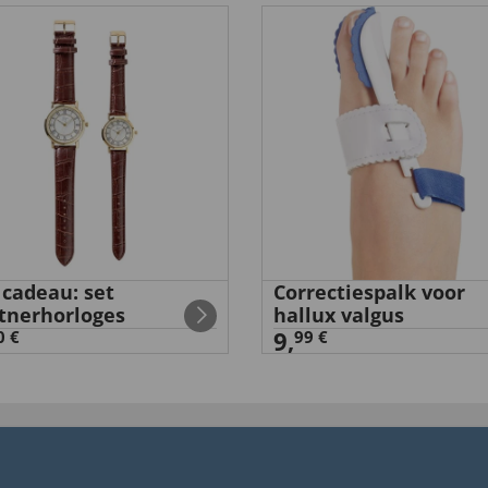
cadeau: set
Correctiespalk voor
tnerhorloges
hallux valgus
9,
0 €
99 €