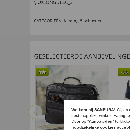
', OXLONGDESC_3 = '
CATEGORIEËN:
Kleding & schoenen
GESELECTEERDE AANBEVELING
4
-36
Welkom bij SANPURA!
Wij en
best mogelijke winkelervaring t
Door op "
Aanvaarden
" te klik
noodzakelijke cookies accep