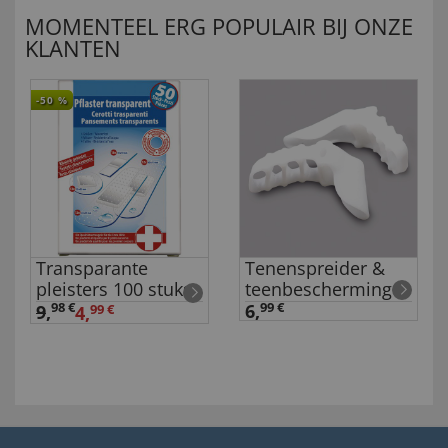
MOMENTEEL ERG POPULAIR BIJ ONZE
KLANTEN
-50
%
Transparante
Tenenspreider &
pleisters 100 stuks
teenbescherming
98 €
6,
99 €
9
,
4,
99 €