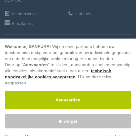
CONTACT
Klantenservice
Hotlines
E-mailadres
BETAALMETHODEN
Welkom bij SANPURA!
Wij en onze partners hebben uw
toestemming nodig voor het gebruik van uw individuele gegevens
om u de best mogelijke winkelervaring te kunnen bieden.
Door op "
Aanvaarden
" te klikken, aanvaardt u snel en eenvoudig
Vooruitbetaling
Factuur
Automatische afschrijving
alle cookies, als alternatief kunt u ook alleen
technisch
noodzakelijke cookies accepteren
. U kunt deze tekst
aanpassen
Aanvaarden
Ik weiger