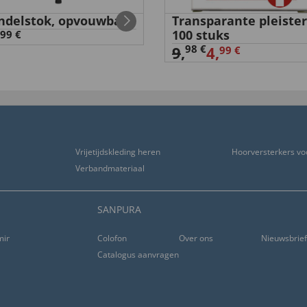
delstok, opvouwbaar
Transparante pleister
100 stuks
99 €
nignes”
98 €
9
,
4,
99 €
Vrijetijdskleding heren
Hoorversterkers vo
Verbandmateriaal
SANPURA
ming
Colofon
Over ons
Nieuwsbrie
Catalogus aanvragen