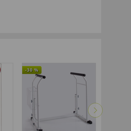
-30
%