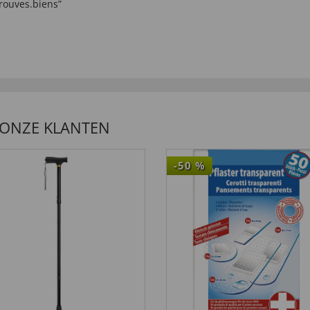
trouves.biens”
en Katheter hilfreich
 ONZE KLANTEN
-50
%