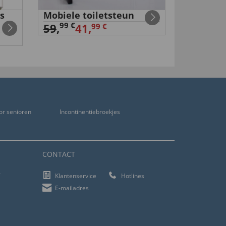
s
Mobiele toiletsteun
EMS-mas
45,
99 €
00 €
59
,
41,
99 €
or senioren
Incontinentiebroekjes
CONTACT
f
Klantenservice
Hotlines
E-mailadres