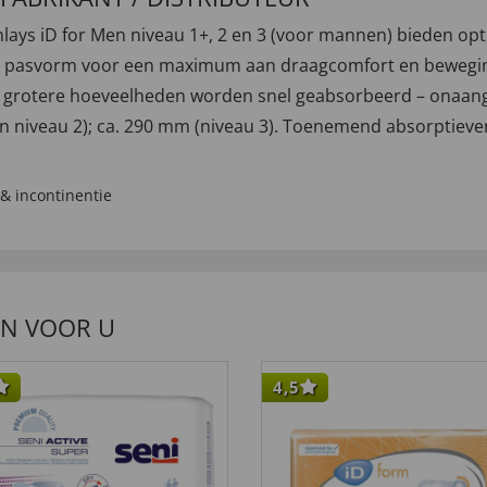
 inlays iD for Men niveau 1+, 2 en 3 (voor mannen) bieden op
le pasvorm voor een maximum aan draagcomfort en beweging
k grotere hoeveelheden worden snel geabsorbeerd – onaan
n niveau 2); ca. 290 mm (niveau 3). Toenemend absorptieve
& incontinentie
EN VOOR U
4,5