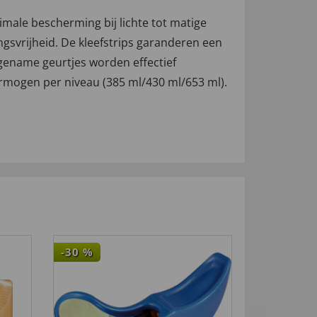
timale bescherming bij lichte tot matige
svrijheid. De kleefstrips garanderen een
gename geurtjes worden effectief
rmogen per niveau (385 ml/430 ml/653 ml).
-30
%
4,5