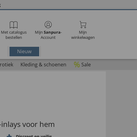
g
Met catalogus
Mijn
Sanpura
-
Mijn
bestellen
Account
winkelwagen
Nieuw
%
rotiek
Kleding & schoenen
Sale
-inlays voor hem
Discreet en veilig