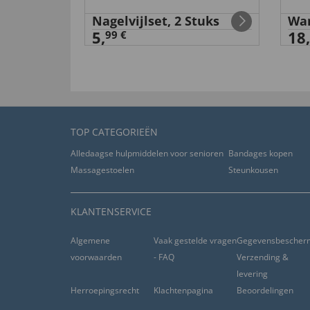
van
Marcel L
. door
05.09.2020
an
Nagelvijlset, 2 Stuks
Wan
5,
18,
99 €
“Assure une bonne protection pour les fuites bé
nuttig (
0
)
niet nuttig (
0
)
van
Hermann V
. door
24.08.2024
TOP CATEGORIEËN
Alledaagse hulpmiddelen voor senioren
Bandages kopen
nuttig (
0
)
niet nuttig (
0
)
Massagestoelen
Steunkousen
van
Bernd B
. door
22.03.2024
KLANTENSERVICE
Algemene
Vaak gestelde vragen
Gegevensbescher
nuttig (
0
)
niet nuttig (
0
)
voorwaarden
- FAQ
Verzending &
levering
van
Josef M
. door
13.10.2023
Herroepingsrecht
Klachtenpagina
Beoordelingen