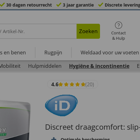
30 dagen retourrecht
3 jaar garantie
Discrete leverin
Zoeken
Contact
& Hulp
s en benen
Rugpijn
Weldaad voor uw voeten
Mobiliteit
Hulpmiddelen
Hygiëne & incontinentie
E
4.6
(20)
Discreet draagcomfort: slip
Optimale bescherming