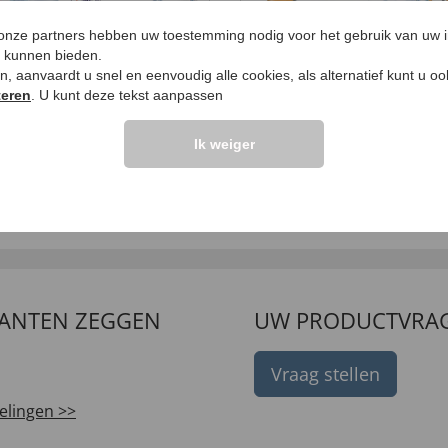
 onze partners hebben uw toestemming nodig voor het gebruik van uw 
e kunnen bieden.
ken, aanvaardt u snel en eenvoudig alle cookies, als alternatief kunt u o
teren
. U kunt deze tekst aanpassen
i Active wegwerpslips
iD FORM Pads Plus Siz
Ik weiger
9,
99 €
49 €
LANTEN ZEGGEN
UW PRODUCTVRA
Vraag stellen
elingen >>