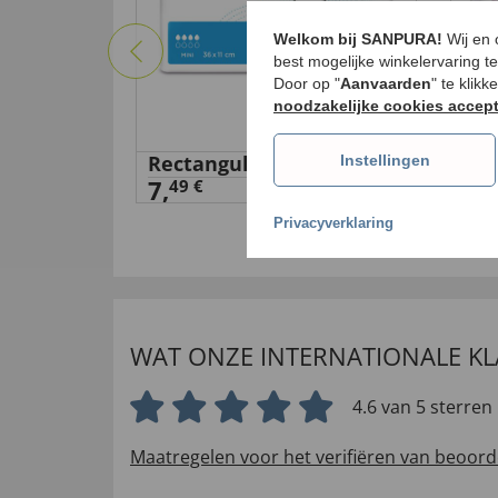
Welkom bij SANPURA!
Wij en
best mogelijke winkelervaring t
Door op "
Aanvaarden
" te klik
noodzakelijke cookies accep
Rectangular Pad 28 stuks
Sen
Instellingen
7,
19,
49 €
Privacyverklaring
WAT ONZE INTERNATIONALE K
4.6 van 5 sterren
Maatregelen voor het verifiëren van beoord