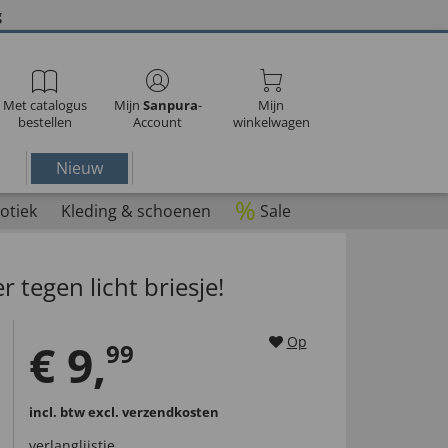
g
Met catalogus
Mijn
Sanpura
-
Mijn
bestellen
Account
winkelwagen
Nieuw
%
otiek
Kleding & schoenen
Sale
 tegen licht briesje!
Op
€
9
,
99
incl. btw
excl. verzendkosten
verlanglijstje