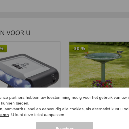
EN VOOR U
%
-30
%
 onze partners hebben uw toestemming nodig voor het gebruik van uw 
e kunnen bieden.
ken, aanvaardt u snel en eenvoudig alle cookies, als alternatief kunt u o
teren
. U kunt deze tekst aanpassen
Beveiliging TV
Vogelbad met
ulator
plantenbak
Ik weiger