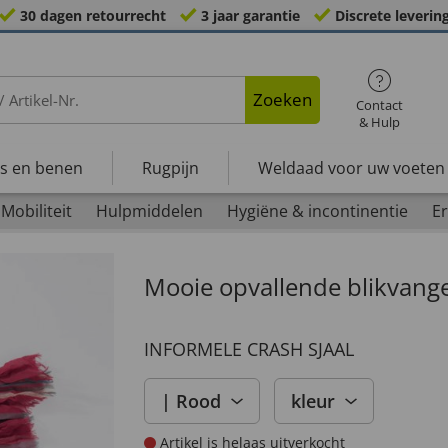
30 dagen retourrecht
3 jaar garantie
Discrete leverin
Zoeken
Contact
& Hulp
s en benen
Rugpijn
Weldaad voor uw voeten
Mobiliteit
Hulpmiddelen
Hygiëne & incontinentie
Er
Mooie opvallende blikvanger
INFORMELE CRASH SJAAL
| Rood
kleur
Artikel is helaas uitverkocht