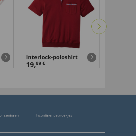
Interlock-poloshirt
19,
99 €
or senioren
Incontinentiebroekjes