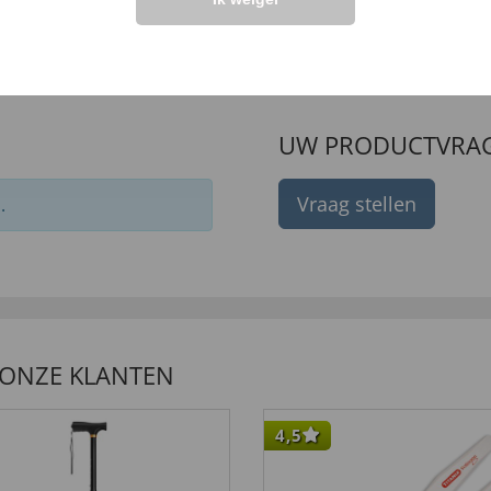
99 €
99 €
14,
34
,
24,
99 €
49 €
UW PRODUCTVRA
Vraag stellen
.
 ONZE KLANTEN
4,5