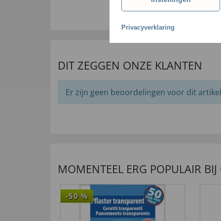
24
,
Privacyverklaring
DIT ZEGGEN ONZE KLANTEN
Er zijn geen beoordelingen voor dit artikel
MOMENTEEL ERG POPULAIR BIJ
-50
%