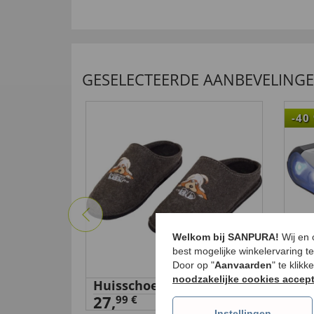
GESELECTEERDE AANBEVELING
-40
Welkom bij SANPURA!
Wij en
best mogelijke winkelervaring t
Door op "
Aanvaarden
" te klik
noodzakelijke cookies accep
Huisschoen ’Weekend’
XL-
27,
Sim
99 €
Instellingen