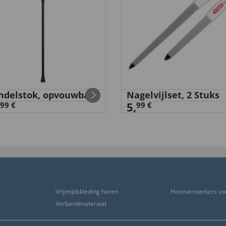
delstok, opvouwbaar
Nagelvijlset, 2 Stuks
5,
99 €
99 €
Vrijetijdskleding heren
Hoorversterkers vo
Verbandmateriaal