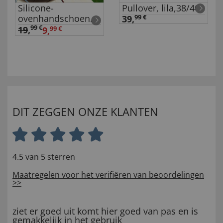
Silicone-
Pullover, lila,38/40
ovenhandschoenen
39,
99 €
1 paar
99 €
19
,
9,
99 €
DIT ZEGGEN ONZE KLANTEN
4.5 van 5 sterren
Maatregelen voor het verifiëren van beoordelingen
>>
ziet er goed uit komt hier goed van pas en is
gemakkelijk in het gebruik