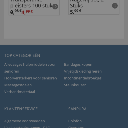
pleisters 100 stuks
Stuks
98 €
5,
99 €
9
,
4,
99 €
TOP CATEGORIEËN
Alledaagse hulpmiddelen voor
Bandages kopen
senioren
Vrijetijdskleding heren
Hoorversterkers voor senioren
Incontinentiebroekjes
Massagestoelen
Steunkousen
Verbandmateriaal
KLANTENSERVICE
SANPURA
Algemene voorwaarden
Colofon
Vaak gestelde vragen - FAQ
Over ons