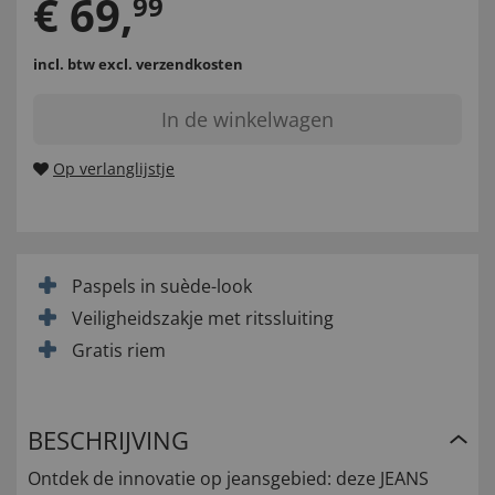
€
69
,
99
incl. btw
excl. verzendkosten
In de winkelwagen
Op verlanglijstje
Paspels in suède-look
Veiligheidszakje met ritssluiting
Gratis riem
BESCHRIJVING
Ontdek de innovatie op jeansgebied: deze JEANS