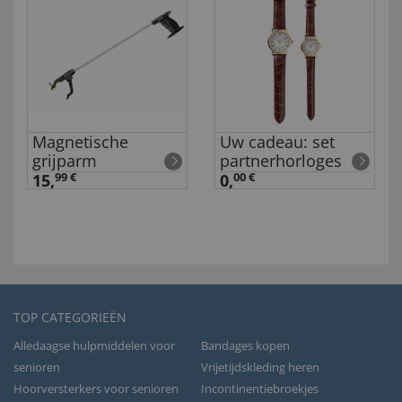
Magnetische
Uw cadeau: set
grijparm
partnerhorloges
15,
99 €
0,
00 €
TOP CATEGORIEËN
Alledaagse hulpmiddelen voor
Bandages kopen
senioren
Vrijetijdskleding heren
Hoorversterkers voor senioren
Incontinentiebroekjes