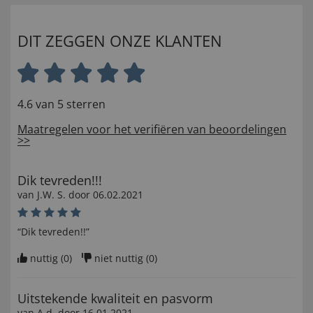
DIT ZEGGEN ONZE KLANTEN
4.6 van 5 sterren
Maatregelen voor het verifiëren van beoordelingen
>>
Dik tevreden!!!
van
J.W. S
. door
06.02.2021
“Dik tevreden!!”
nuttig (
0
)
niet nuttig (
0
)
Uitstekende kwaliteit en pasvorm
van
A d
. door
16.01.2021