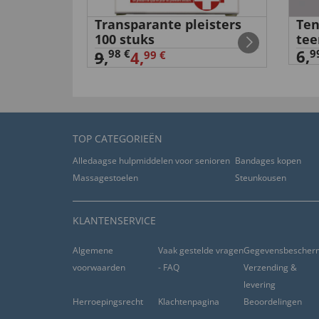
anellen
Transparante pleisters
Ten
bonne qualité
100 stuks
tee
van
louis c
. door
30.12.2019
6,
98 €
9
9
,
4,
99 €
“utilisation différée”
nuttig (
0
)
niet nuttig (
0
)
TOP CATEGORIEËN
Confortables
Alledaagse hulpmiddelen voor senioren
Bandages kopen
van
Patrick D
. door
19.11.2019
Massagestoelen
Steunkousen
“Conservées ”
KLANTENSERVICE
nuttig (
0
)
niet nuttig (
0
)
Algemene
Vaak gestelde vragen
Gegevensbescher
entspeicht meinen Vorstellungen
voorwaarden
- FAQ
Verzending &
van
werner s
. door
06.10.2019
levering
Herroepingsrecht
Klachtenpagina
Beoordelingen