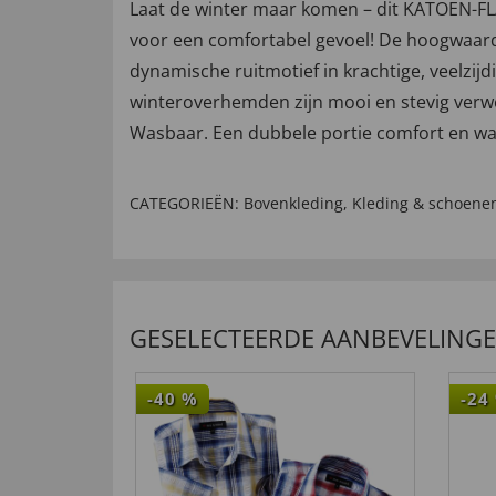
Laat de winter maar komen – dit KATOEN-FL
voor een comfortabel gevoel! De hoogwaardi
dynamische ruitmotief in krachtige, veelzij
winteroverhemden zijn mooi en stevig verw
Wasbaar. Een dubbele portie comfort en war
CATEGORIEËN:
Bovenkleding
,
Kleding & schoene
GESELECTEERDE AANBEVELING
-40
%
-24