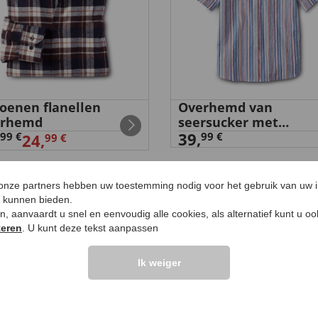
oenen flanellen
Overhemd van
erhemd
seersucker met
ritssluiting
39,
99 €
99 €
24,
99 €
 onze partners hebben uw toestemming nodig voor het gebruik van uw 
e kunnen bieden.
ken, aanvaardt u snel en eenvoudig alle cookies, als alternatief kunt u o
UW PRODUCTVRA
teren
. U kunt deze tekst aanpassen
Ik weiger
Vraag stellen
elingen >>