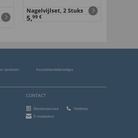
Nagelvijlset, 2 Stuks
Uw cadea
5,
partnerh
99 €
0,
00 €
or senioren
Incontinentiebroekjes
CONTACT
f
Klantenservice
Hotlines
E-mailadres