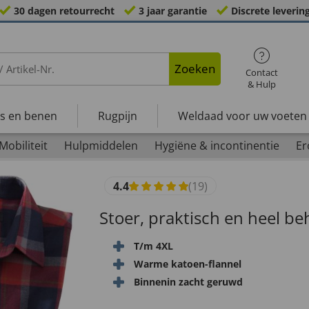
30 dagen retourrecht
3 jaar garantie
Discrete leverin
Zoeken
Contact
& Hulp
s en benen
Rugpijn
Weldaad voor uw voeten
Mobiliteit
Hulpmiddelen
Hygiëne & incontinentie
Er
4.4
(19)
Stoer, praktisch en heel beh
T/m 4XL
Warme katoen-flannel
Binnenin zacht geruwd