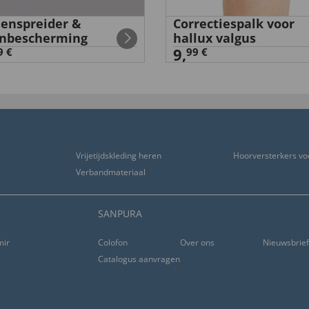
enspreider &
Correctiespalk voor
nbescherming
hallux valgus
9,
9 €
99 €
Vrijetijdskleding heren
Hoorversterkers vo
Verbandmateriaal
SANPURA
ming
Colofon
Over ons
Nieuwsbrie
Catalogus aanvragen