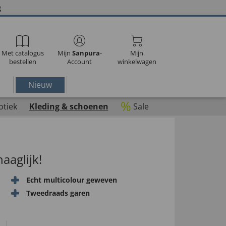
g
Met catalogus
Mijn
Sanpura
-
Mijn
bestellen
Account
winkelwagen
Nieuw
%
otiek
Kleding & schoenen
Sale
aaglijk!
Echt multicolour geweven
Tweedraads garen