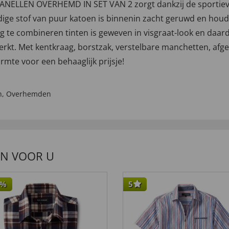
ANELLEN OVERHEMD IN SET VAN 2 zorgt dankzij de sportiev
ge stof van puur katoen is binnenin zacht geruwd en houd
dig te combineren tinten is geweven in visgraat-look en daar
erkt. Met kentkraag, borstzak, verstelbare manchetten, af
mte voor een behaaglijk prijsje!
n
,
Overhemden
EN VOOR U
%
5