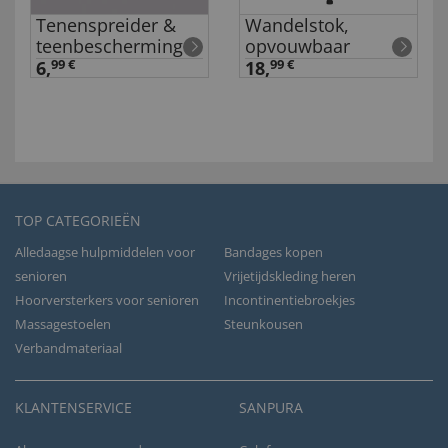
Tenenspreider &
Wandelstok,
teenbescherming
opvouwbaar
6,
99 €
18,
99 €
TOP CATEGORIEËN
Alledaagse hulpmiddelen voor
Bandages kopen
senioren
Vrijetijdskleding heren
Hoorversterkers voor senioren
Incontinentiebroekjes
Massagestoelen
Steunkousen
Verbandmateriaal
KLANTENSERVICE
SANPURA