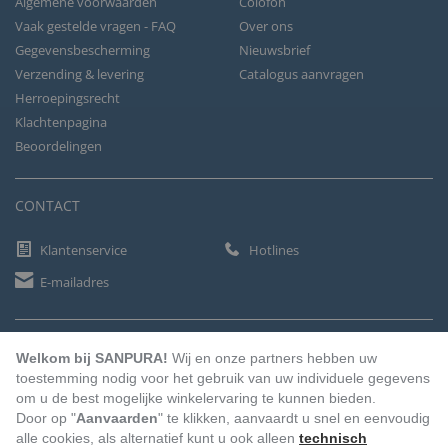
Algemene voorwaarden
Colofon
Vaak gestelde vragen - FAQ
Over ons
Gegevensbescherming
Nieuwsbrief
Verzending & levering
Catalogus aanvragen
Herroepingsrecht
Klachtenpagina
Beoordelingen
CONTACT
Klantenservice
Hotlines
E-mailadres
BETAALMETHODEN
Welkom bij SANPURA!
Wij en onze partners hebben uw
toestemming nodig voor het gebruik van uw individuele gegevens
om u de best mogelijke winkelervaring te kunnen bieden.
Door op "
Aanvaarden
" te klikken, aanvaardt u snel en eenvoudig
Vooruitbetaling
Factuur
Automatische afschrijving
alle cookies, als alternatief kunt u ook alleen
technisch