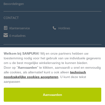
Beoordelingen
CONTACT
Klantenservice
Hotlines
E-mailadres
BETAALMETHODEN
Welkom bij SANPURA!
Wij en onze partners hebben uw
toestemming nodig voor het gebruik van uw individuele gegevens
om u de best mogelijke winkelervaring te kunnen bieden.
Door op "
Aanvaarden
" te klikken, aanvaardt u snel en eenvoudig
Vooruitbetaling
Factuur
Automatische afschrijving
alle cookies, als alternatief kunt u ook alleen
technisch
noodzakelijke cookies accepteren
. U kunt deze tekst
aanpassen
Aanvaarden