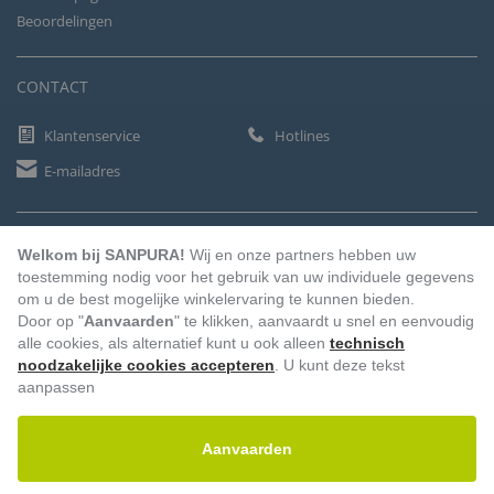
Beoordelingen
CONTACT
Klantenservice
Hotlines
E-mailadres
BETAALMETHODEN
Welkom bij SANPURA!
Wij en onze partners hebben uw
toestemming nodig voor het gebruik van uw individuele gegevens
om u de best mogelijke winkelervaring te kunnen bieden.
Door op "
Aanvaarden
" te klikken, aanvaardt u snel en eenvoudig
Vooruitbetaling
Factuur
Automatische afschrijving
alle cookies, als alternatief kunt u ook alleen
technisch
noodzakelijke cookies accepteren
. U kunt deze tekst
aanpassen
Aanvaarden