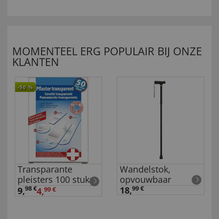
MOMENTEEL ERG POPULAIR BIJ ONZE
KLANTEN
-50
%
Transparante
Wandelstok,
pleisters 100 stuks
opvouwbaar
98 €
18,
99 €
9
,
4,
99 €