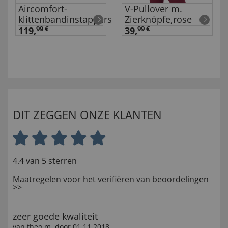
Aircomfort-
V-Pullover m.
klittenbandinstappers
Zierknöpfe,rose
119,
99 €
39,
99 €
DIT ZEGGEN ONZE KLANTEN
4.4 van 5 sterren
Maatregelen voor het verifiëren van beoordelingen
>>
zeer goede kwaliteit
van
theo m
. door
01.11.2018