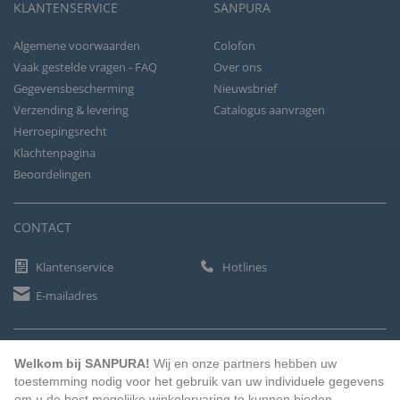
KLANTENSERVICE
SANPURA
Algemene voorwaarden
Colofon
Vaak gestelde vragen - FAQ
Over ons
Gegevensbescherming
Nieuwsbrief
Verzending & levering
Catalogus aanvragen
Herroepingsrecht
Klachtenpagina
Beoordelingen
CONTACT
Klantenservice
Hotlines
E-mailadres
BETAALMETHODEN
Welkom bij SANPURA!
Wij en onze partners hebben uw
toestemming nodig voor het gebruik van uw individuele gegevens
om u de best mogelijke winkelervaring te kunnen bieden.