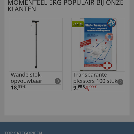
MOMENTEEL ERG POPULAIR BIJ ONZE
KLANTEN
-50
%
Wandelstok,
Transparante
opvouwbaar
pleisters 100 stuks
18,
99 €
98 €
9
,
4,
99 €
TOP CATEGORIEËN