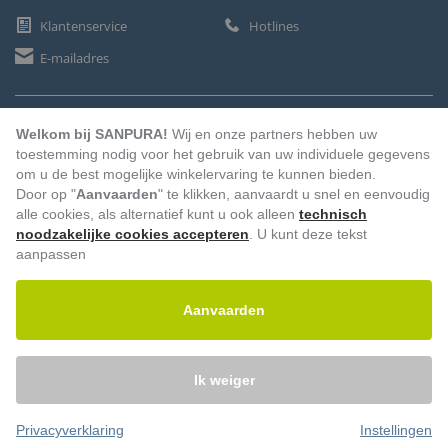
Klantenservice
Hotlines
E-mailadres
BETAALMETHODEN
Welkom bij SANPURA!
Wij en onze partners hebben uw
toestemming nodig voor het gebruik van uw individuele gegevens
om u de best mogelijke winkelervaring te kunnen bieden.
Door op "
Aanvaarden
" te klikken, aanvaardt u snel en eenvoudig
Vooruitbetaling
Factuur
Automatische afschrijving
alle cookies, als alternatief kunt u ook alleen
technisch
noodzakelijke cookies accepteren
. U kunt deze tekst
aanpassen
Aanvaarden
Ik weiger
Privacyverklaring
Instellingen
© 2026 – Sanpura. Alle rechten voorbehouden.