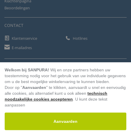
Klachtenpagina
Beoordelingen
CONTACT
Klantenservice
Hotlines
E-mailadres
BETAALMETHODEN
Welkom bij SANPURA!
Wij en onze partners hebben uw
toestemming nodig voor het gebruik van uw individuele gegevens
om u de best mogelijke winkelervaring te kunnen bieden.
Door op "
Aanvaarden
" te klikken, aanvaardt u snel en eenvoudig
Vooruitbetaling
Factuur
Automatische afschrijving
alle cookies, als alternatief kunt u ook alleen
technisch
noodzakelijke cookies accepteren
. U kunt deze tekst
aanpassen
Aanvaarden