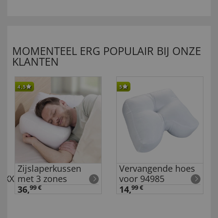
MOMENTEEL ERG POPULAIR BIJ ONZE
KLANTEN
4,5
5
Zijslaperkussen
Vervangende hoes
s,XXL
met 3 zones
voor 94985
36,
99 €
14,
99 €