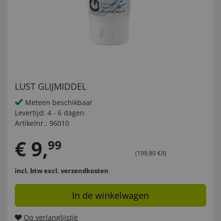
LUST GLIJMIDDEL
Meteen beschikbaar
Levertijd:
4 - 6 dagen
Artikelnr.:
96010
€
9
,
99
(199,80 €/l)
incl. btw
excl. verzendkosten
In de winkelwagen
Op verlanglijstje