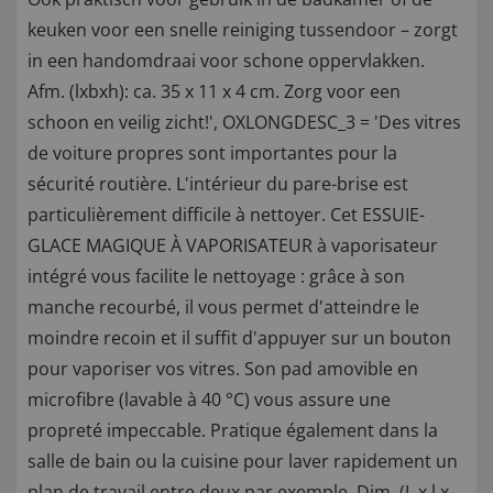
keuken voor een snelle reiniging tussendoor – zorgt
in een handomdraai voor schone oppervlakken.
Afm. (lxbxh): ca. 35 x 11 x 4 cm. Zorg voor een
schoon en veilig zicht!', OXLONGDESC_3 = 'Des vitres
de voiture propres sont importantes pour la
sécurité routière. L'intérieur du pare-brise est
particulièrement difficile à nettoyer. Cet ESSUIE-
GLACE MAGIQUE À VAPORISATEUR à vaporisateur
intégré vous facilite le nettoyage : grâce à son
manche recourbé, il vous permet d'atteindre le
moindre recoin et il suffit d'appuyer sur un bouton
pour vaporiser vos vitres. Son pad amovible en
microfibre (lavable à 40 °C) vous assure une
propreté impeccable. Pratique également dans la
salle de bain ou la cuisine pour laver rapidement un
plan de travail entre deux par exemple. Dim. (L x l x