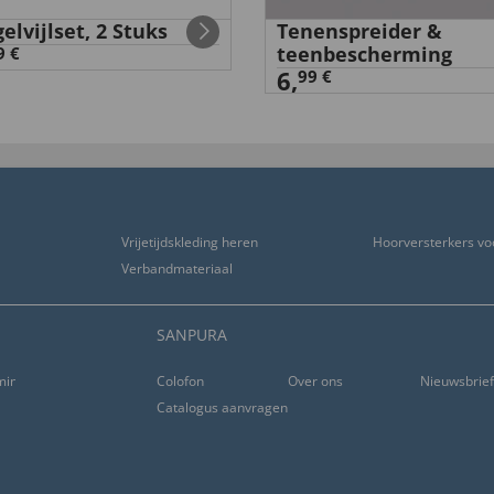
elvijlset, 2 Stuks
Tenenspreider &
teenbescherming
9 €
6,
99 €
Vrijetijdskleding heren
Hoorversterkers vo
Verbandmateriaal
SANPURA
ming
Colofon
Over ons
Nieuwsbrie
Catalogus aanvragen