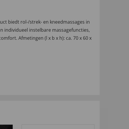
uct biedt rol-/strek- en kneedmassages in
n individueel instelbare massagefuncties,
fort. Afmetingen (l x b x h): ca. 70 x 60 x