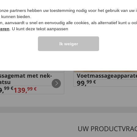
%
 onze partners hebben uw toestemming nodig voor het gebruik van uw 
e kunnen bieden.
ken, aanvaardt u snel en eenvoudig alle cookies, als alternatief kunt u o
teren
. U kunt deze tekst aanpassen
Ik weiger
sagemat met nek-
Voetmassageapparat
atsu
99,
99 €
99 €
9
,
139,
99 €
UW PRODUCTVRA