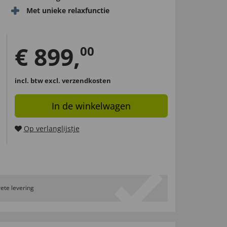
Met unieke relaxfunctie
€
899
,
00
incl. btw
excl. verzendkosten
In de winkelwagen
Op verlanglijstje
ete levering