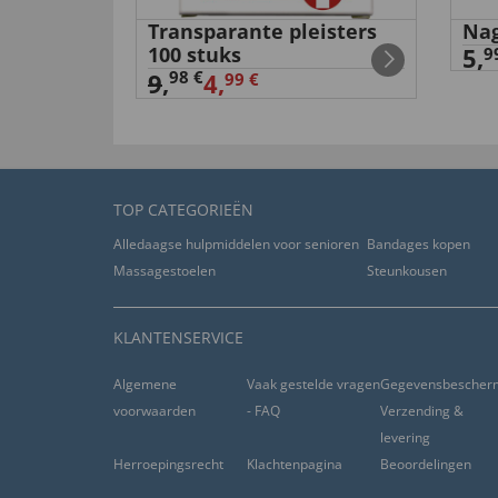
ker-
Transparante pleisters
Nag
100 stuks
5,
9
98 €
9
,
4,
99 €
TOP CATEGORIEËN
Alledaagse hulpmiddelen voor senioren
Bandages kopen
Massagestoelen
Steunkousen
KLANTENSERVICE
Algemene
Vaak gestelde vragen
Gegevensbescher
voorwaarden
- FAQ
Verzending &
levering
Herroepingsrecht
Klachtenpagina
Beoordelingen