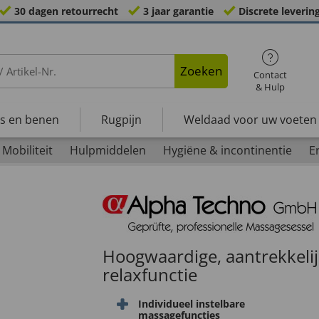
30 dagen retourrecht
3 jaar garantie
Discrete leverin
Zoeken
Contact
& Hulp
s en benen
Rugpijn
Weldaad voor uw voeten
Mobiliteit
Hulpmiddelen
Hygiëne & incontinentie
E
Hoogwaardige, aantrekkeli
relaxfunctie
Individueel instelbare
massagefuncties