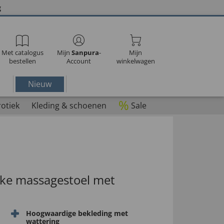
g
Met catalogus
Mijn
Sanpura
-
Mijn
bestellen
Account
winkelwagen
Nieuw
%
rotiek
Kleding & schoenen
Sale
jke massagestoel met
Hoogwaardige bekleding met
wattering