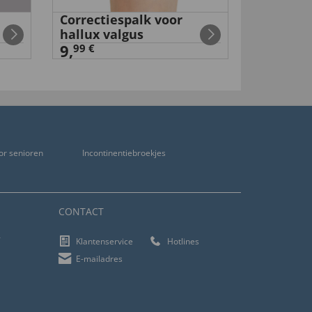
Correctiespalk voor
Magneti
hallux valgus
15,
99 €
9,
99 €
or senioren
Incontinentiebroekjes
CONTACT
f
Klantenservice
Hotlines
E-mailadres