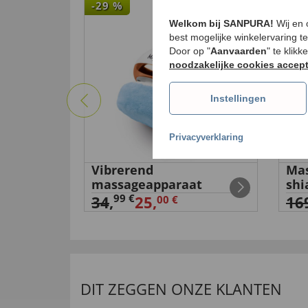
-29
%
-18
Welkom bij SANPURA!
Wij en
best mogelijke winkelervaring t
Door op "
Aanvaarden
" te klik
noodzakelijke cookies accep
Instellingen
Privacyverklaring
Vibrerend
Mas
massageapparaat
shi
99 €
34
,
25,
16
00 €
DIT ZEGGEN ONZE KLANTEN