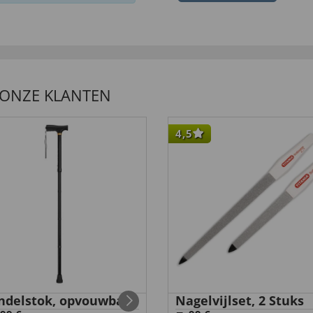
 ONZE KLANTEN
4,5
delstok, opvouwbaar
Nagelvijlset, 2 Stuks