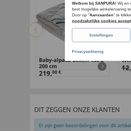
Welkom bij SANPURA!
Wij en
best mogelijke winkelervaring t
Door op "
Aanvaarden
" te klik
noodzakelijke cookies accep
Instellingen
Privacyverklaring
ekker
Baby-alpaca-deken 135 x
Wek
200 cm
12
,
219,
00 €
DIT ZEGGEN ONZE KLANTEN
Er zijn geen beoordelingen voor dit artikel