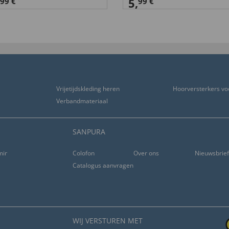
5,
99 €
99 €
Vrijetijdskleding heren
Hoorversterkers vo
Verbandmateriaal
SANPURA
ming
Colofon
Over ons
Nieuwsbrie
Catalogus aanvragen
WIJ VERSTUREN MET