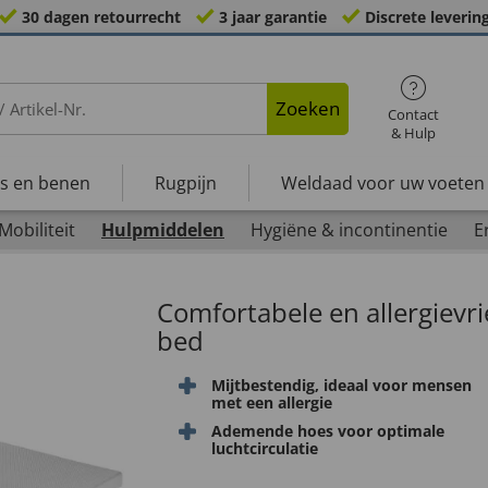
30 dagen retourrecht
3 jaar garantie
Discrete leverin
Zoeken
Contact
& Hulp
s en benen
Rugpijn
Weldaad voor uw voeten
Mobiliteit
Hulpmiddelen
Hygiëne & incontinentie
E
Comfortabele en allergievri
bed
Mijtbestendig, ideaal voor mensen
met een allergie
Ademende hoes voor optimale
luchtcirculatie