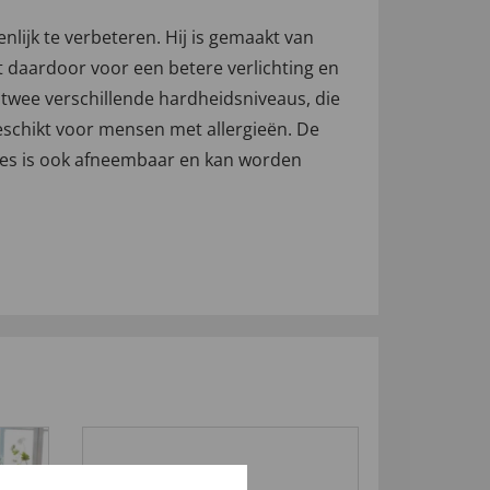
lijk te verbeteren. Hij is gemaakt van
t daardoor voor een betere verlichting en
 twee verschillende hardheidsniveaus, die
eschikt voor mensen met allergieën. De
hoes is ook afneembaar en kan worden