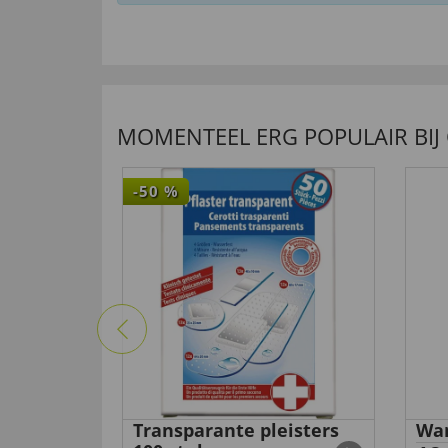
MOMENTEEL ERG POPULAIR BIJ
-50
%
mmer
Transparante pleisters
Wan