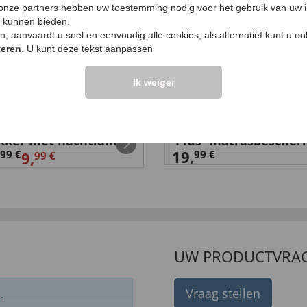
 onze partners hebben uw toestemming nodig voor het gebruik van uw 
e kunnen bieden.
ken, aanvaardt u snel en eenvoudig alle cookies, als alternatief kunt u o
teren
. U kunt deze tekst aanpassen
Ik weiger
ker met nachtlampje
'Plus'-matrasbesche
19,
99 €
99 €
9,
99 €
UW PRODUCTVRA
Vraag stellen
.