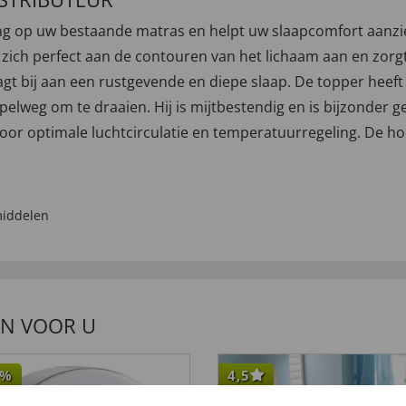
ng op uw bestaande matras en helpt uw slaapcomfort aanzien
 zich perfect aan de contouren van het lichaam aan en zorg
gt bij aan een rustgevende en diepe slaap. De topper heeft
weg om te draaien. Hij is mijtbestendig en is bijzonder g
oor optimale luchtcirculatie en temperatuurregeling. De 
iddelen
EN VOOR U
%
4,5