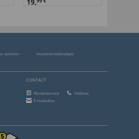
19,
99 €
or senioren
Incontinentiebroekjes
CONTACT
f
Klantenservice
Hotlines
E-mailadres