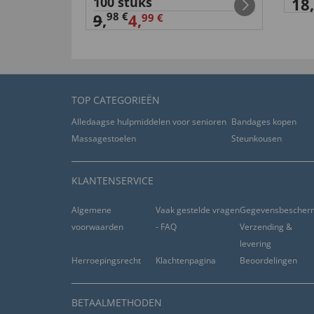
100 stuks
18,
98 €
9
,
4,
99 €
TOP CATEGORIEËN
Alledaagse hulpmiddelen voor senioren
Bandages kopen
Massagestoelen
Steunkousen
KLANTENSERVICE
Algemene
Vaak gestelde vragen
Gegevensbescher
voorwaarden
- FAQ
Verzending &
levering
Herroepingsrecht
Klachtenpagina
Beoordelingen
BETAALMETHODEN