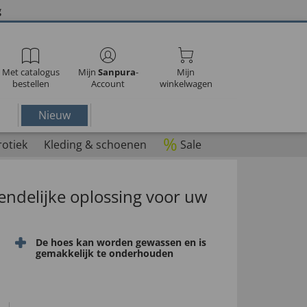
g
Met catalogus
Mijn
Sanpura
-
Mijn
bestellen
Account
winkelwagen
Nieuw
%
rotiek
Kleding & schoenen
Sale
endelijke oplossing voor uw
De hoes kan worden gewassen en is
gemakkelijk te onderhouden