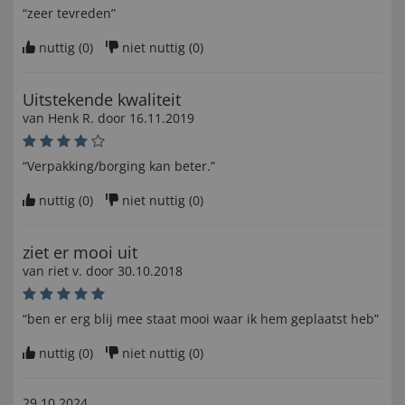
“zeer tevreden”
nuttig (
0
)
niet nuttig (
0
)
Uitstekende kwaliteit
van
Henk R
. door
16.11.2019
“Verpakking/borging kan beter.”
nuttig (
0
)
niet nuttig (
0
)
ziet er mooi uit
van
riet v
. door
30.10.2018
“ben er erg blij mee staat mooi waar ik hem geplaatst heb”
nuttig (
0
)
niet nuttig (
0
)
29.10.2024