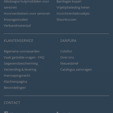
Alledaagse hulpmiddelen voor
Bandages kopen
senioren
Vrijetijdskleding heren
Hoorversterkers voor senioren
Incontinentiebroekjes
Massagestoelen
Steunkousen
Verbandmateriaal
KLANTENSERVICE
SANPURA
Algemene voorwaarden
Colofon
Vaak gestelde vragen - FAQ
Over ons
Gegevensbescherming
Nieuwsbrief
Verzending & levering
Catalogus aanvragen
Herroepingsrecht
Klachtenpagina
Beoordelingen
CONTACT