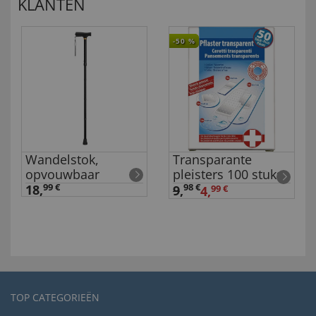
KLANTEN
-50
%
Wandelstok,
Transparante
opvouwbaar
pleisters 100 stuks
18,
99 €
98 €
9
,
4,
99 €
TOP CATEGORIEËN