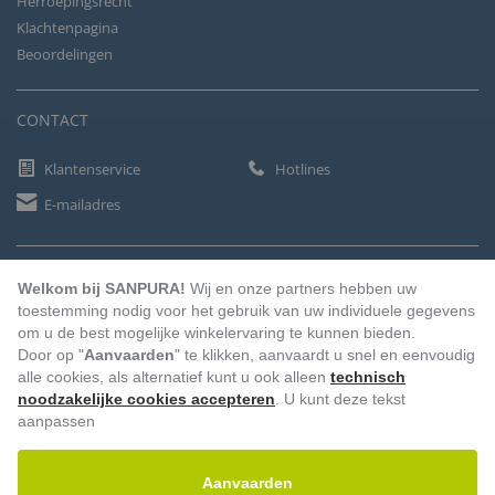
Herroepingsrecht
Klachtenpagina
Beoordelingen
CONTACT
Klantenservice
Hotlines
E-mailadres
BETAALMETHODEN
Welkom bij SANPURA!
Wij en onze partners hebben uw
toestemming nodig voor het gebruik van uw individuele gegevens
om u de best mogelijke winkelervaring te kunnen bieden.
Door op "
Aanvaarden
" te klikken, aanvaardt u snel en eenvoudig
Vooruitbetaling
Factuur
Automatische afschrijving
alle cookies, als alternatief kunt u ook alleen
technisch
noodzakelijke cookies accepteren
. U kunt deze tekst
aanpassen
Aanvaarden