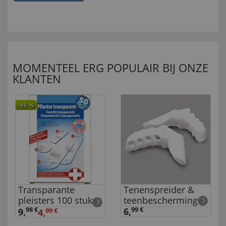
MOMENTEEL ERG POPULAIR BIJ ONZE
KLANTEN
-50
%
Transparante
Tenenspreider &
pleisters 100 stuks
teenbescherming
98 €
6,
99 €
9
,
4,
99 €