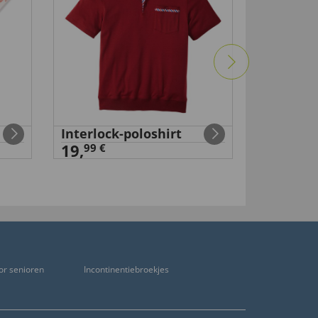
Interlock-poloshirt
19,
99 €
or senioren
Incontinentiebroekjes