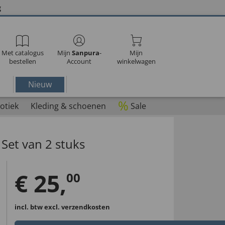
g
Met catalogus
Mijn
Sanpura
-
Mijn
bestellen
Account
winkelwagen
Nieuw
%
otiek
Kleding & schoenen
Sale
 Set van 2 stuks
€
25
,
00
incl. btw
excl. verzendkosten