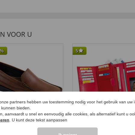
EN VOOR U
%
5
 onze partners hebben uw toestemming nodig voor het gebruik van uw 
e kunnen bieden.
ken, aanvaardt u snel en eenvoudig alle cookies, als alternatief kunt u o
teren
. U kunt deze tekst aanpassen
gwaardige leren
Leren
assins
damesportemonnee
Ik weiger