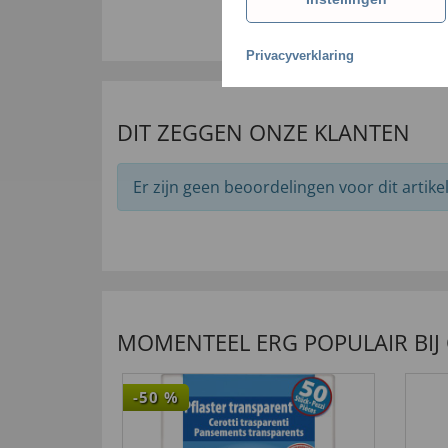
65
,
Privacyverklaring
DIT ZEGGEN ONZE KLANTEN
Er zijn geen beoordelingen voor dit artikel
MOMENTEEL ERG POPULAIR BIJ
-50
%