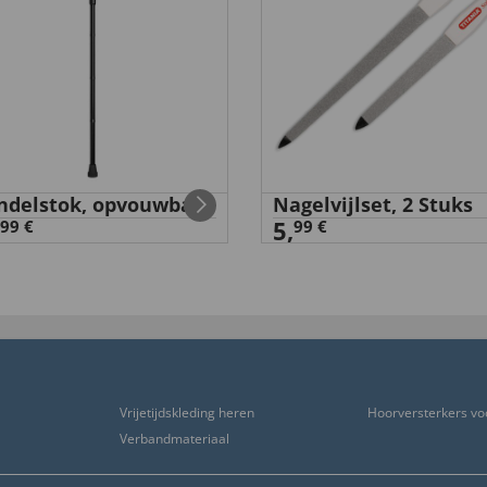
delstok, opvouwbaar
Nagelvijlset, 2 Stuks
5,
99 €
99 €
Vrijetijdskleding heren
Hoorversterkers vo
Verbandmateriaal