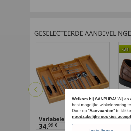
GESELECTEERDE AANBEVELING
-31
Welkom bij SANPURA!
Wij en
best mogelijke winkelervaring t
Door op "
Aanvaarden
" te klik
noodzakelijke cookies accep
Variabele bestekbak
Hoo
llblau
34,
moc
99 €
Instellingen