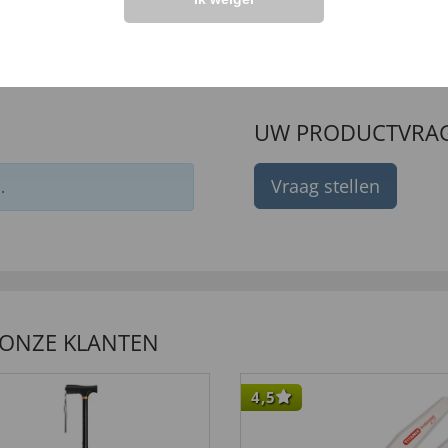
19,
00 €
99 €
45,
00 €
UW PRODUCTVRA
Vraag stellen
.
 ONZE KLANTEN
4,5